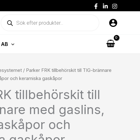
Produktsökning
 AB
Prisintervall:
desystemet
/ Parker FRK tillbehörskit till TIG-brännare
2750 kr3438 kr
kåpor och keramiska gaskåpor
till
 tillbehörskit till
2895 kr3619 kr
nare med gaslins,
askåpor och
a gaskåpor