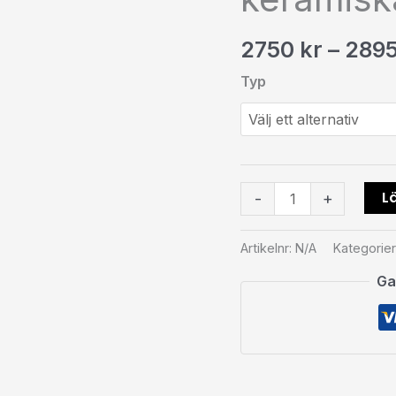
gaskåpor
och
2750
kr
–
289
keramiska
gaskåpor
Typ
mängd
Lä
-
+
Artikelnr:
N/A
Kategorier
Ga