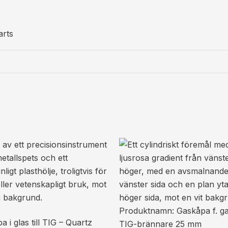
arts
Prisintervall:
289 kr361 kr
till
299 kr374 kr
 i glas till TIG – Quartz