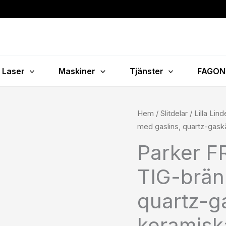
Laser
Maskiner
Tjänster
FAGON
Parker
Hem
/
Slitdelar
/
Lilla Lin
FRK
med gaslins, quartz-gas
tillbehörskit
Parker FRK
till
TIG-
TIG-brän
brännare
med
quartz-g
gaslins,
keramisk
quartz-