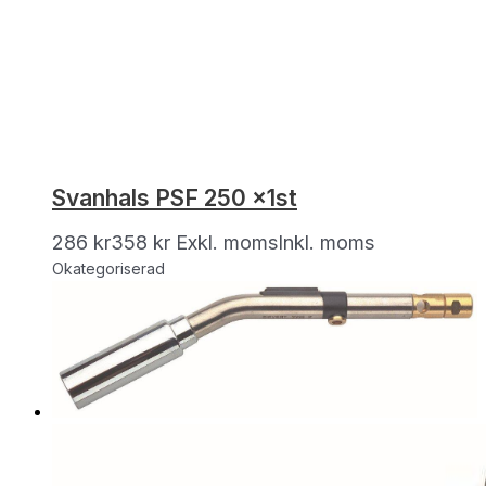
Svanhals PSF 250 x1st
286
kr
358
kr
Exkl. moms
Inkl. moms
Okategoriserad