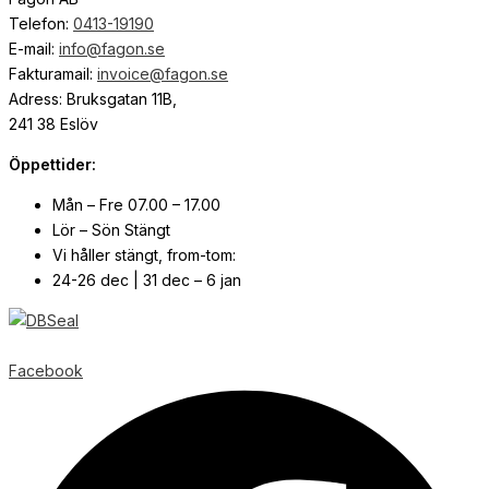
Telefon:
0413-19190
E-mail:
info@fagon.se
Fakturamail:
invoice@fagon.se
Adress: Bruksgatan 11B,
241 38 Eslöv
Öppettider:
Mån – Fre 07.00 – 17.00
Lör – Sön Stängt
Vi håller stängt, from-tom:
24-26 dec | 31 dec – 6 jan
© Copyright
2026
| Webb av
Svensk Media Partner
Facebook