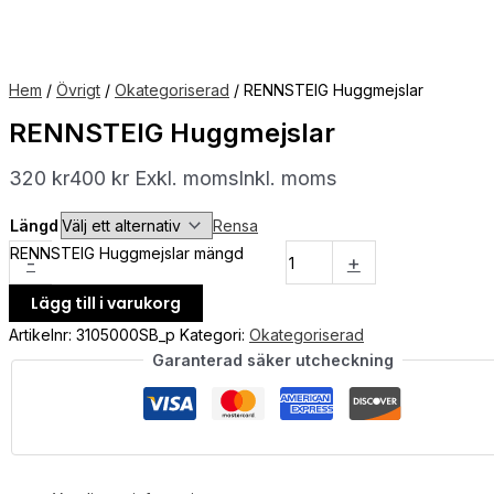
Hem
/
Övrigt
/
Okategoriserad
/ RENNSTEIG Huggmejslar
RENNSTEIG Huggmejslar
320
kr
400
kr
Exkl. moms
Inkl. moms
Längd
Rensa
RENNSTEIG Huggmejslar mängd
-
+
Lägg till i varukorg
Artikelnr:
3105000SB_p
Kategori:
Okategoriserad
Garanterad säker utcheckning