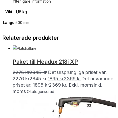
Ytterligare information
Vikt
1,18 kg
Längd
500 mm
Relaterade produkter
Paket till Headux 218i XP
2276
kr
2845
kr
Det ursprungliga priset var:
2276 kr2845 kr.
1895
kr
2369
kr
Det nuvarande
priset är: 1895 kr2369 kr.
Exkl. moms
Inkl.
moms
Okategoriserad