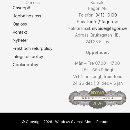
Om oss
Kontakt
Gasdepå
Fagon AB
Telefon:
0413-19190
Jobba hos oss
E-mail:
info@fagon.se
Om oss
Fakturamail:
invoice@fagon.se
Kontakt
Adress: Bruksgatan 11B,
Nyheter
241 38 Eslöv
Frakt och returpolicy
Öppettider:
Integritetspolicy
Mån – Fre 07.00 – 17.00
Cookiepolicy
Lör – Sön Stängt
Vi håller stängt, from-tom:
24-26 dec | 31 dec – 6 jan
© Copyright
2026
| Webb av
Svensk Media Partner