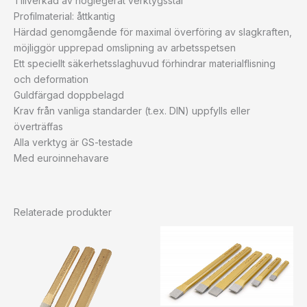
Tillverkad av höglegerat verktygsstål
Profilmaterial: åttkantig
Härdad genomgående för maximal överföring av slagkraften,
möjliggör upprepad omslipning av arbetsspetsen
Ett speciellt säkerhetsslaghuvud förhindrar materialflisning
och deformation
Guldfärgad doppbelagd
Krav från vanliga standarder (t.ex. DIN) uppfylls eller
överträffas
Alla verktyg är GS-testade
Med euroinnehavare
Relaterade produkter