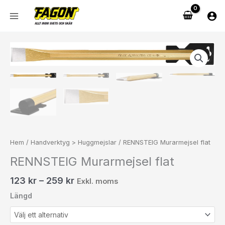
Hoppa
till
innehåll
Prisintervall:
RENNSTEIG
123 kr154 kr
Murarmejsel
till
flat
259 kr324 kr
mängd
Hem
/
Handverktyg > Huggmejslar
/ RENNSTEIG Murarmejsel flat
RENNSTEIG Murarmejsel flat
123
kr
–
259
kr
Exkl. moms
Längd