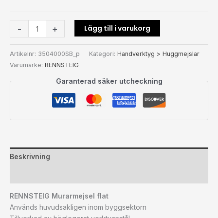
Lägg till i varukorg
-
+
Artikelnr:
3504000SB_p
Kategori:
Handverktyg > Huggmejslar
Varumärke:
RENNSTEIG
Garanterad säker utcheckning
Beskrivning
Ytterligare information
RENNSTEIG Murarmejsel flat
Används huvudsakligen inom byggsektorn