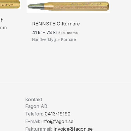
Prisintervall:
41 kr51 kr
till
78 kr98 kr
ch
RENNSTEIG Körnare
4mm
41
kr
–
78
kr
Exkl. moms
Handverktyg > Körnare
Kontakt
Fagon AB
Telefon:
0413-19190
E-mail:
info@fagon.se
Fakturamail:
invoice@fagon.se