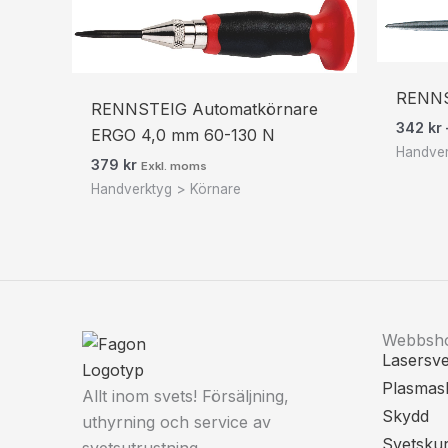
RENNS
RENNSTEIG Automatkörnare
342
kr
ERGO 4,0 mm 60-130 N
Handver
379
kr
Exkl. moms
Handverktyg > Körnare
Webbsh
Lasersve
Plasmas
Allt inom svets! Försäljning,
Skydd
uthyrning och service av
Svetsku