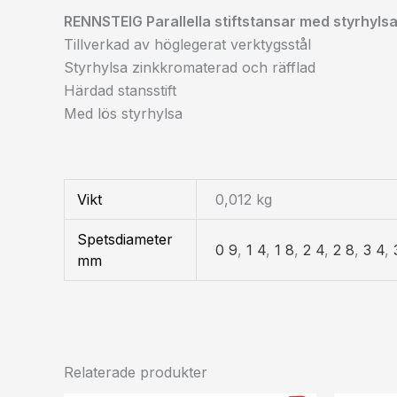
RENNSTEIG Parallella stiftstansar med styrhyls
Tillverkad av höglegerat verktygsstål
Styrhylsa zinkkromaterad och räfflad
Härdad stansstift
Med lös styrhylsa
Vikt
0,012 kg
Spetsdiameter
0 9
,
1 4
,
1 8
,
2 4
,
2 8
,
3 4
,
mm
Relaterade produkter