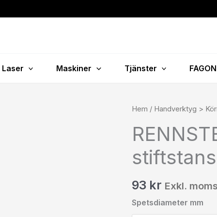
Laser
Maskiner
Tjänster
FAGON
RENNSTEIG
Hem
/
Handverktyg > Kör
Parallella
RENNSTEI
stiftstansar
med
stiftstan
styrhylsa
mängd
93
kr
Exkl. mom
Spetsdiameter mm