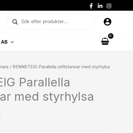
Produktsökning
 AB
nare
/ RENNSTEIG Parallella stiftstansar med styrhylsa
G Parallella
sar med styrhylsa
s