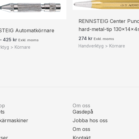
Prisintervall:
342 kr428 kr
till
425 kr531 kr
RENNSTEIG Center Pun
hard-metal-tip 130x14x
TEIG Automatkörnare
274
kr
Exkl. moms
–
425
kr
Exkl. moms
Handverktyg > Körnare
ktyg > Körnare
op
Om oss
ts
Gasdepå
kärmaskiner
Jobba hos oss
Om oss
rser
Kontakt