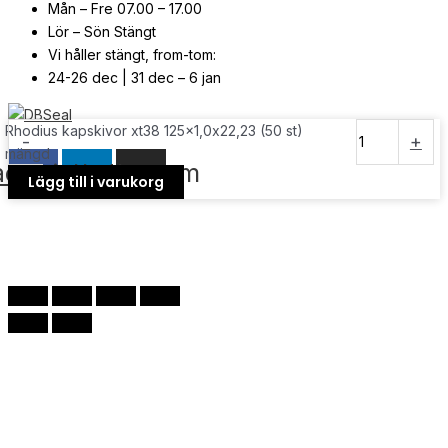
Mån – Fre 07.00 – 17.00
Lör – Sön Stängt
Vi håller stängt, from-tom:
24-26 dec | 31 dec – 6 jan
Rhodius kapskivor xt38 125x1,0x22,23 (50 st)
© Copyright
2026
| Webb av
Svensk Media Partner
-
+
mängd
acebook
Linkedin
Instagram
Lägg till i varukorg