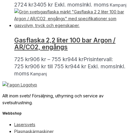
2724
kr
3405
kr
Exkl. moms
Inkl. moms
Kampanj
Gasflaska 2,2 liter 100 bar Argon /
AR/CO2, engångs
725
kr
906
kr
–
755
kr
944
kr
Prisintervall:
725 kr906 kr till 755 kr944 kr
Exkl. moms
Inkl.
moms
Kampanj
Allt inom svets! Försäljning, uthyrning och service av
svetsutrustning.
Webbshop
Lasersvets
Plasmaskärmaskiner