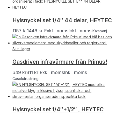
Hylsnyckel set 1/4″ 44 delar, HEYTEC
1157
kr
1446
kr
Exkl. moms
Inkl. moms
Kampanj
Slut i lager
Gasdriven infravärmare från Primus!
649
kr
811
kr
Exkl. moms
Inkl. moms
Gasolutrustning
Hylsnyckel set 1/4″+1/2″ , HEYTEC