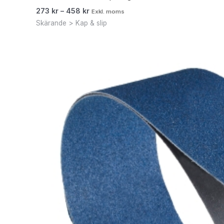
273
kr
–
458
kr
Exkl. moms
Skärande > Kap & slip