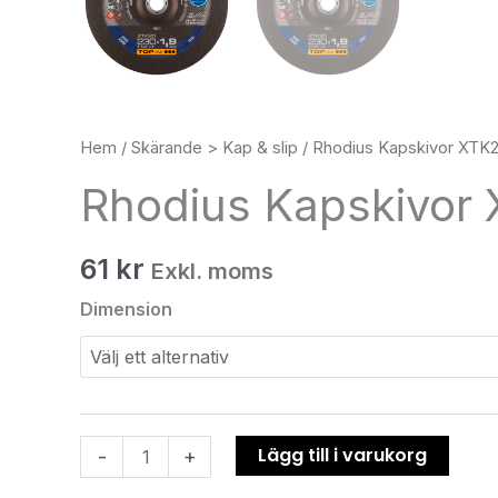
Hem
/
Skärande > Kap & slip
/ Rhodius Kapskivor XTK
Rhodius Kapskivor
61
kr
Exkl. moms
Dimension
Lägg till i varukorg
-
+