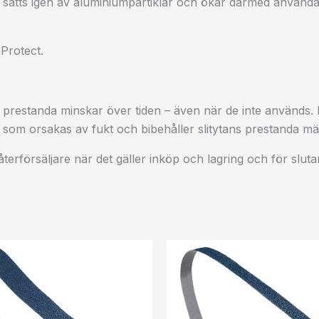
 sätts igen av aluminiumpartiklar och ökar därmed använda
Protect.
s prestanda minskar över tiden – även när de inte använd
som orsakas av fukt och bibehåller slitytans prestanda mä
ör återförsäljare när det gäller inköp och lagring och för s