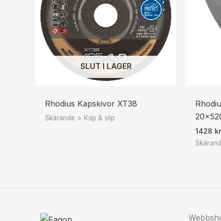
SLUT I LAGER
Rhodius Kapskivor XT38
Rhodiu
20x5
Skärande > Kap & slip
1428
k
Skärand
Webbsh