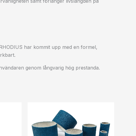
rvänligheten samt förlänger livslängden på
s. RHODIUS har kommit upp med en formel,
rkbart.
lutanvändaren genom långvarig hög prestanda.
Prisintervall:
14 kr18 kr
till
22 kr28 kr