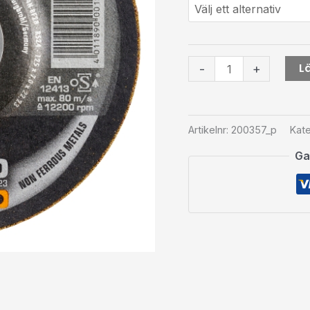
Lä
-
+
Artikelnr:
200357_p
Kate
Ga