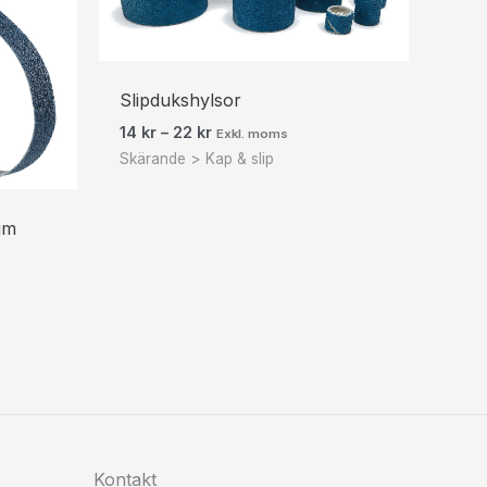
Slipdukshylsor
14
kr
–
22
kr
Exkl. moms
Skärande > Kap & slip
um
Kontakt