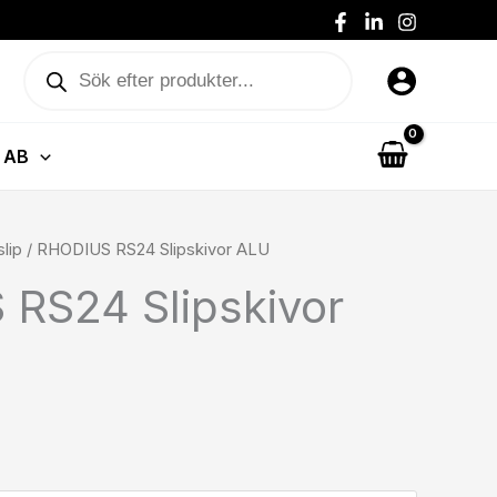
Produktsökning
 AB
lip
/ RHODIUS RS24 Slipskivor ALU
RS24 Slipskivor
s