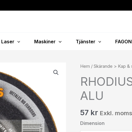
Laser
Maskiner
Tjänster
FAGON
RHODIUS
Hem
/
Skärande > Kap & s
RS24
RHODIUS 
Slipskivor
ALU
ALU
mängd
57
kr
Exkl. mom
Dimension