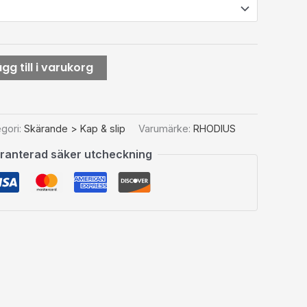
gg till i varukorg
gori:
Skärande > Kap & slip
Varumärke:
RHODIUS
ranterad säker utcheckning