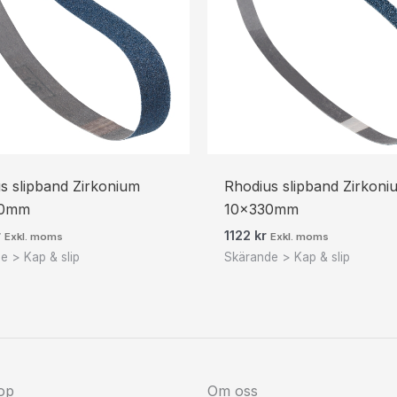
s slipband Zirkonium
Rhodius slipband Zirkoni
20mm
10x330mm
r
1122
kr
Exkl. moms
Exkl. moms
e > Kap & slip
Skärande > Kap & slip
op
Om oss