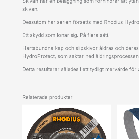
Skivan har en beläggning som förhindrar att ytan
skivan.
Dessutom har serien försetts med Rhodius Hydro
Ett skydd som lönar sig. På flera sätt.
Hartsbundna kap och slipskivor åldras och dera
HydroProtect, som saktar ned åldringsprocessen 
Detta resulterar således i ett tydligt mervärde f
Relaterade produkter