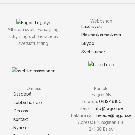
Webbshop
Lasersvets
Allt inom svets! Försäljning,
Plasmaskärmaskiner
uthyrning och service av
Skydd
svetsutrustning.
Svetskurser
Om oss
Kontakt
Gasdepå
Fagon AB
Telefon:
0413-19190
Jobba hos oss
E-mail:
info@fagon.se
Om oss
Fakturamail:
invoice@fagon.se
Kontakt
Adress: Bruksgatan 11B,
Nyheter
241 38 Eslöv