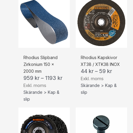
Rhodius Slipband
Rhodius Kapskivor
Zirkonium 150 x
XT38 / XTK38 INOX
44
kr
–
59
kr
2000 mm
959
kr
–
1193
kr
Exkl. moms
Exkl. moms
Skärande > Kap &
Skärande > Kap &
slip
slip
Prisintervall:
127 kr159 kr
till
158 kr198 kr