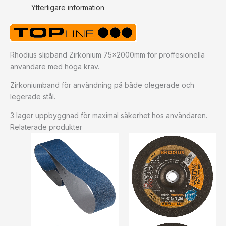
Ytterligare information
Rhodius slipband Zirkonium 75x2000mm för proffesionella
användare med höga krav.
Zirkoniumband för användning på både olegerade och
legerade stål.
3 lager uppbyggnad för maximal säkerhet hos användaren.
Relaterade produkter
Prisintervall:
Prisinterv
959 kr1199 kr
44 kr55 
till
till
1193 kr1491 kr
59 kr74 