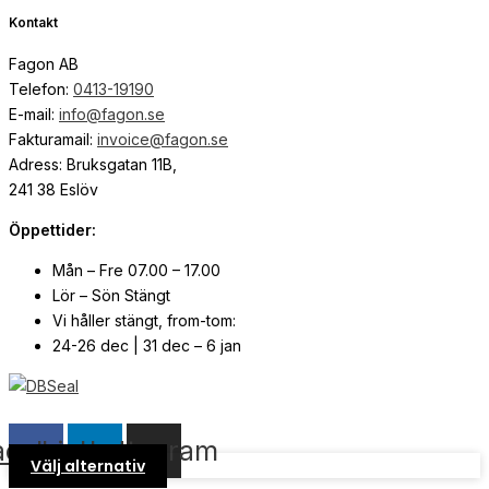
Kontakt
Fagon AB
Telefon:
0413-19190
E-mail:
info@fagon.se
Fakturamail:
invoice@fagon.se
Adress: Bruksgatan 11B,
241 38 Eslöv
Öppettider:
Mån – Fre 07.00 – 17.00
Lör – Sön Stängt
Vi håller stängt, from-tom:
24-26 dec | 31 dec – 6 jan
© Copyright
2026
| Webb av
Svensk Media Partner
acebook
Linkedin
Instagram
Välj alternativ