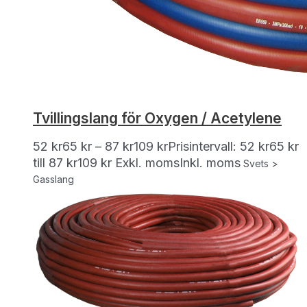
Tvillingslang för Oxygen / Acetylene
52
kr
65
kr
–
87
kr
109
kr
Prisintervall: 52 kr65 kr
till 87 kr109 kr
Exkl. moms
Inkl. moms
Svets >
Gasslang