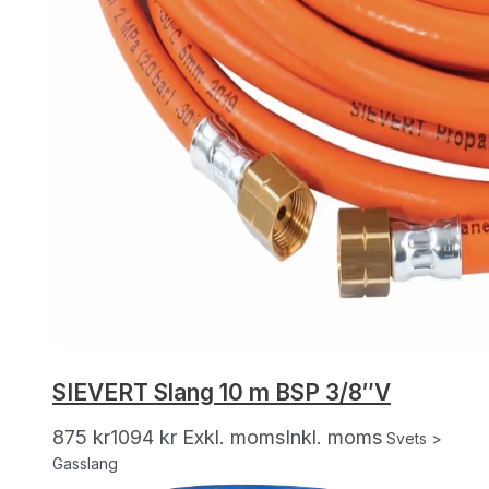
SIEVERT Slang 10 m BSP 3/8″V
875
kr
1094
kr
Exkl. moms
Inkl. moms
Svets >
Gasslang