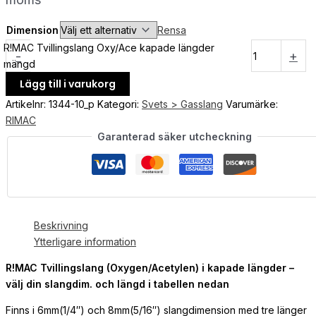
Dimension
Rensa
R!MAC Tvillingslang Oxy/Ace kapade längder
-
+
mängd
Lägg till i varukorg
Artikelnr:
1344-10_p
Kategori:
Svets > Gasslang
Varumärke:
RIMAC
Garanterad säker utcheckning
Beskrivning
Ytterligare information
R!MAC Tvillingslang (Oxygen/Acetylen) i kapade längder –
välj din slangdim. och längd i tabellen nedan
Finns i 6mm(1/4″) och 8mm(5/16″) slangdimension med tre länger