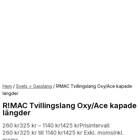
Hem
/
Svets > Gasslang
/ R!MAC Tvillingslang Oxy/Ace kapade
längder
R!MAC Tvillingslang Oxy/Ace kapade
längder
260
kr
325
kr
–
1140
kr
1425
kr
Prisintervall:
260 kr325 kr till 1140 kr1425 kr
Exkl. moms
Inkl.
moms