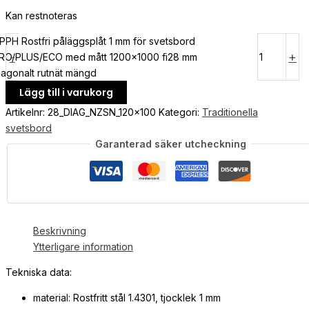
Kan restnoteras
PPH Rostfri påläggsplåt 1 mm för svetsbord
-
+
RO/PLUS/ECO med mått 1200x1000 fi28 mm
iagonalt rutnät mängd
Lägg till i varukorg
Artikelnr:
28_DIAG_NZSN_120x100
Kategori:
Traditionella
svetsbord
Garanterad säker utcheckning
Beskrivning
Ytterligare information
Tekniska data:
material: Rostfritt stål 1.4301, tjocklek 1 mm