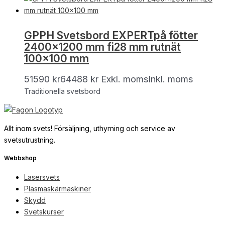
GPPH Svetsbord EXPERTpå fötter
2400×1200 mm fi28 mm rutnät
100×100 mm
51590
kr
64488
kr
Exkl. moms
Inkl. moms
Traditionella svetsbord
Allt inom svets! Försäljning, uthyrning och service av
svetsutrustning.
Webbshop
Lasersvets
Plasmaskärmaskiner
Skydd
Svetskurser