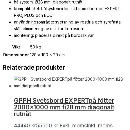
hålsystem: Ø28 mm, diagonalt rutnät
kompatibilitet: hålsystem identiskt som i borden EXPERT,
PRO, PLUS och ECO
användningsområde: svetsning av rostfria och syrafasta
stål, eliminering av risk för korrosion
montering: placeras direkt på bordsskivan
Vikt
50 kg
Dimensioner
120 × 100 × 20 cm
Relaterade produkter
GPPH Svetsbord EXPERTpå fötter
2000×1000 mm fi28 mm diagonalt
rutnät
44440
kr
55550
kr
Exkl. moms
Inkl. moms