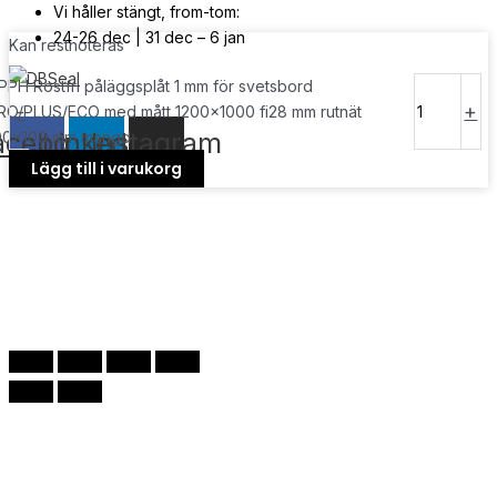
Vi håller stängt, from-tom:
24-26 dec | 31 dec – 6 jan
Kan restnoteras
PPH Rostfri påläggsplåt 1 mm för svetsbord
© Copyright
2026
| Webb av
Svensk Media Partner
-
+
RO/PLUS/ECO med mått 1200x1000 fi28 mm rutnät
acebook
Linkedin
Instagram
00x100 mm mängd
Lägg till i varukorg