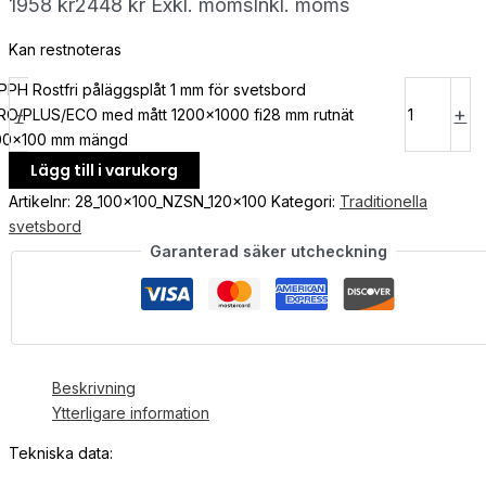
1958
kr
2448
kr
Exkl. moms
Inkl. moms
Kan restnoteras
PPH Rostfri påläggsplåt 1 mm för svetsbord
-
+
RO/PLUS/ECO med mått 1200x1000 fi28 mm rutnät
00x100 mm mängd
Lägg till i varukorg
Artikelnr:
28_100x100_NZSN_120x100
Kategori:
Traditionella
svetsbord
Garanterad säker utcheckning
Beskrivning
Ytterligare information
Tekniska data: