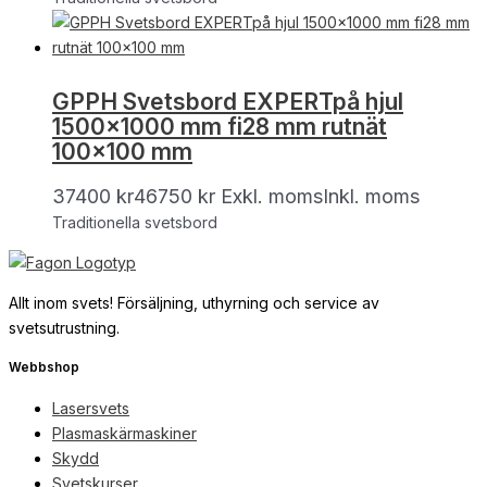
GPPH Svetsbord EXPERTpå hjul
1500×1000 mm fi28 mm rutnät
100×100 mm
37400
kr
46750
kr
Exkl. moms
Inkl. moms
Traditionella svetsbord
Allt inom svets! Försäljning, uthyrning och service av
svetsutrustning.
Webbshop
Lasersvets
Plasmaskärmaskiner
Skydd
Svetskurser