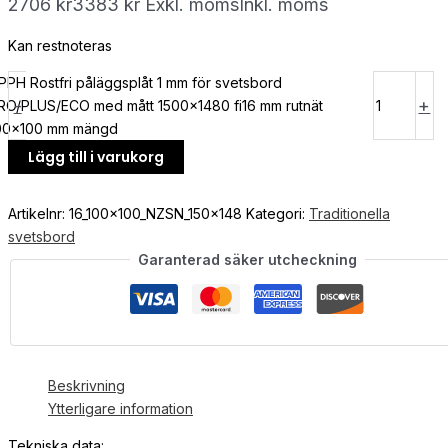
2706
kr
3383
kr
Exkl. moms
Inkl. moms
Kan restnoteras
PPH Rostfri påläggsplåt 1 mm för svetsbord
-
+
RO/PLUS/ECO med mått 1500x1480 fi16 mm rutnät
00x100 mm mängd
Lägg till i varukorg
Artikelnr:
16_100x100_NZSN_150x148
Kategori:
Traditionella
svetsbord
Garanterad säker utcheckning
Beskrivning
Ytterligare information
Tekniska data: