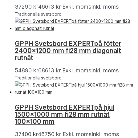
37290
kr
46613
kr
Exkl. moms
Inkl. moms
Traditionella svetsbord
GPPH Svetsbord EXPERTpå fötter
2400×1200 mm fi28 mm diagonalt
rutnät
54890
kr
68613
kr
Exkl. moms
Inkl. moms
Traditionella svetsbord
GPPH Svetsbord EXPERTpå hjul
1500×1000 mm fi28 mm rutnät
100×100 mm
37400
kr
46750
kr
Exkl. moms
Inkl. moms