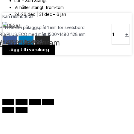
Lör – Sön Stängt
Vi håller stängt, from-tom:
24-26 dec | 31 dec – 6 jan
Kan restnoteras
PPH Rostfri påläggsplåt 1 mm för svetsbord
© Copyright
2026
| Webb av
Svensk Media Partner
-
+
RO/PLUS/ECO med mått 1500x1480 fi28 mm
acebook
Linkedin
Instagram
iagonalt rutnät mängd
Lägg till i varukorg