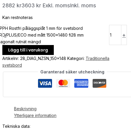
2882
kr
3603
kr
Exkl. moms
Inkl. moms
Kan restnoteras
PPH Rostfri påläggsplåt 1 mm för svetsbord
-
+
RO/PLUS/ECO med mått 1500x1480 fi28 mm
iagonalt rutnät mängd
Lägg till i varukorg
Artikelnr:
28_DIAG_NZSN_150x148
Kategori:
Traditionella
svetsbord
Garanterad säker utcheckning
Beskrivning
Ytterligare information
Tekniska data: