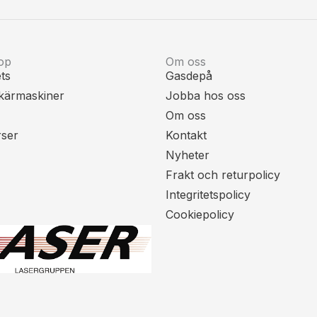
op
Om oss
ts
Gasdepå
kärmaskiner
Jobba hos oss
Om oss
rser
Kontakt
Nyheter
Frakt och returpolicy
Integritetspolicy
Cookiepolicy