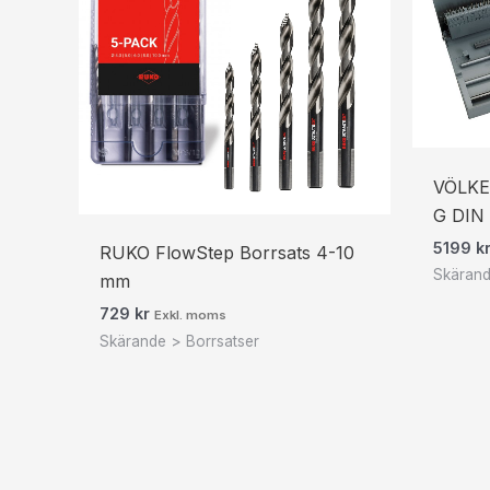
VÖLKE
G DIN 
5199
k
RUKO FlowStep Borrsats 4-10
Skärand
mm
729
kr
Exkl. moms
Skärande > Borrsatser