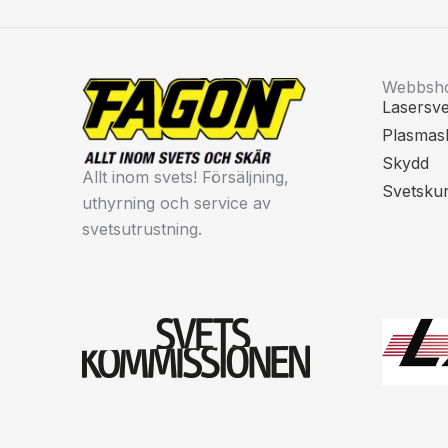
Webbsh
Lasersve
Plasmas
Skydd
Allt inom svets! Försäljning,
Svetsku
uthyrning och service av
svetsutrustning.