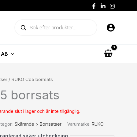
Produktsökning
 AB
tser
/ RUKO Co5 borrsats
 borrsats
ande slut i lager och är inte tillgänglig.
tegori:
Skärande > Borrsatser
Varumärke:
RUKO
ranterad säker utcheckning