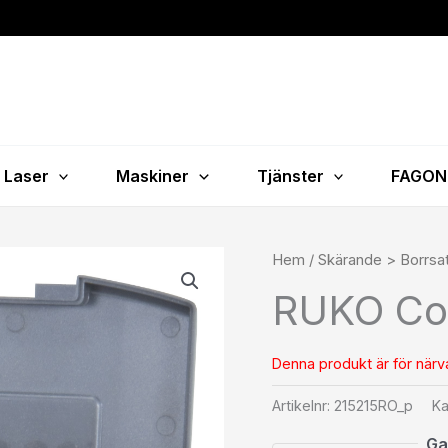
Laser
Maskiner
Tjänster
FAGON
Hem
/
Skärande > Borrsa
RUKO Co5
Denna produkt är för närvar
Artikelnr:
215215RO_p
Ka
Ga