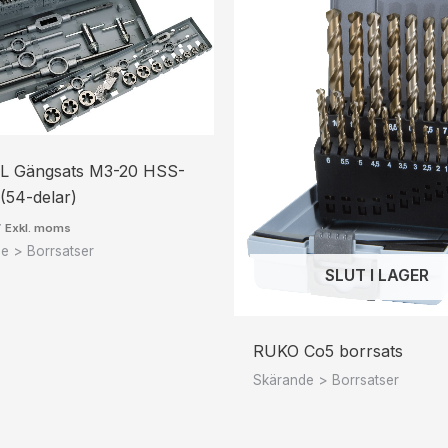
L Gängsats M3-20 HSS-
(54-delar)
r
Exkl. moms
e > Borrsatser
SLUT I LAGER
RUKO Co5 borrsats
Skärande > Borrsatser