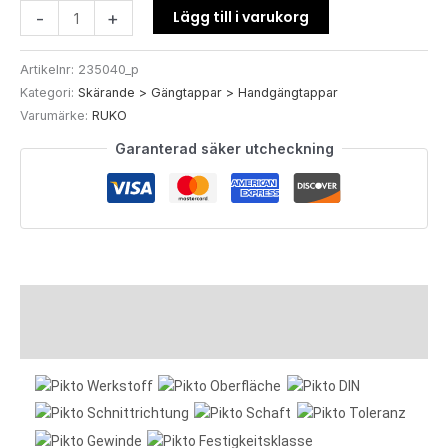
Lägg till i varukorg
-
+
Artikelnr:
235040_p
Kategori:
Skärande > Gängtappar > Handgängtappar
Varumärke:
RUKO
Garanterad säker utcheckning
Beskrivning
Ytterligare information