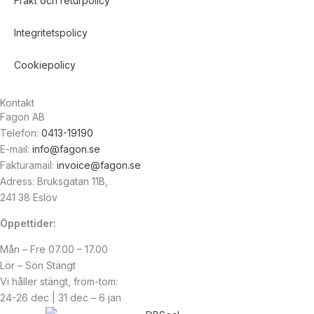
Frakt och returpolicy
Integritetspolicy
Cookiepolicy
Kontakt
Fagon AB
Telefon:
0413-19190
E-mail:
info@fagon.se
Fakturamail:
invoice@fagon.se
Adress: Bruksgatan 11B,
241 38 Eslöv
Öppettider:
Mån – Fre 07.00 – 17.00
Lör – Sön Stängt
Vi håller stängt, from-tom:
24-26 dec | 31 dec – 6 jan