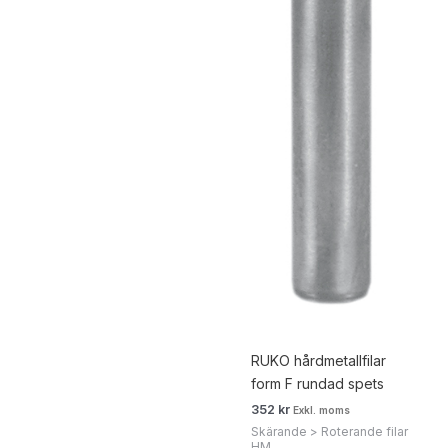
RUKO hårdmetallfilar
form F rundad spets
352
kr
Exkl. moms
Skärande > Roterande filar
HM