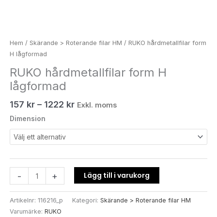
Hem
/
Skärande > Roterande filar HM
/ RUKO hårdmetallfilar form
H lågformad
RUKO hårdmetallfilar form H
lågformad
157
kr
–
1222
kr
Exkl. moms
Dimension
Lägg till i varukorg
-
+
Artikelnr:
116216_p
Kategori:
Skärande > Roterande filar HM
Varumärke:
RUKO