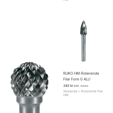
Prisintervall:
190 kr238 kr
till
577 kr721 kr
RUKO HM-Roterende
Filar Form G ALU
282
kr
Exkl. moms
Skärande > Roterande filar
HM