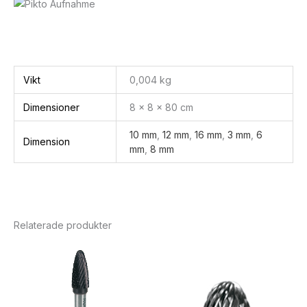
Vikt
0,004 kg
Dimensioner
8 × 8 × 80 cm
10 mm
,
12 mm
,
16 mm
,
3 mm
,
6
Dimension
mm
,
8 mm
Relaterade produkter
Prisintervall:
524 kr655 kr
till
935 kr1169 kr