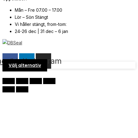
Mån – Fre 07.00 – 17.00
Lör – Sön Stängt
Vi håller stängt, from-tom:
24-26 dec | 31 dec – 6 jan
© Copyright
2026
| Webb av
Svensk Media Partner
acebook
Linkedin
Instagram
Välj alternativ