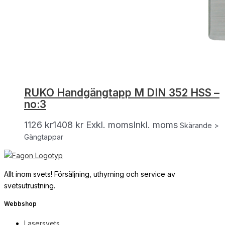
RUKO Handgängtapp M DIN 352 HSS –
no:3
1126
kr
1408
kr
Exkl. moms
Inkl. moms
Skärande >
Gängtappar
Allt inom svets! Försäljning, uthyrning och service av
svetsutrustning.
Webbshop
Lasersvets