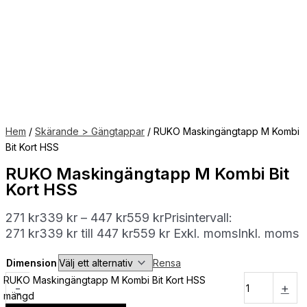
Hem
/
Skärande > Gängtappar
/ RUKO Maskingängtapp M Kombi
Bit Kort HSS
RUKO Maskingängtapp M Kombi Bit
Kort HSS
271
kr
339
kr
–
447
kr
559
kr
Prisintervall:
271 kr339 kr till 447 kr559 kr
Exkl. moms
Inkl. moms
Dimension
Rensa
RUKO Maskingängtapp M Kombi Bit Kort HSS
-
+
mängd