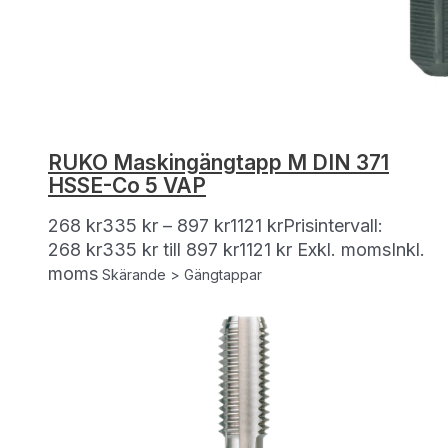
RUKO Maskingängtapp M DIN 371
HSSE-Co 5 VAP
268
kr
335
kr
–
897
kr
1121
kr
Prisintervall:
268 kr335 kr till 897 kr1121 kr
Exkl. moms
Inkl.
moms
Skärande > Gängtappar