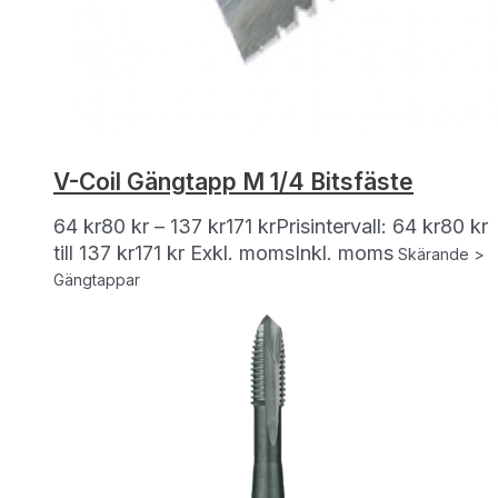
V-Coil Gängtapp M 1/4 Bitsfäste
64
kr
80
kr
–
137
kr
171
kr
Prisintervall: 64 kr80 kr
till 137 kr171 kr
Exkl. moms
Inkl. moms
Skärande >
Gängtappar