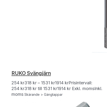
RUKO Svängjärn
254
kr
318
kr
–
1531
kr
1914
kr
Prisintervall:
254 kr318 kr till 1531 kr1914 kr
Exkl. moms
Inkl.
moms
Skärande > Gängtappar