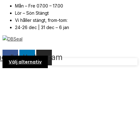
Mån – Fre 07.00 – 17.00
Lör – Sön Stängt
Vi håller stängt, from-tom:
24-26 dec | 31 dec – 6 jan
© Copyright
2026
| Webb av
Svensk Media Partner
acebook
Linkedin
Instagram
Välj alternativ