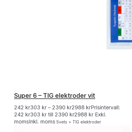
Super 6 – TIG elektroder vit
242
kr
303
kr
–
2390
kr
2988
kr
Prisintervall:
242 kr303 kr till 2390 kr2988 kr
Exkl.
moms
Inkl. moms
Svets > TIG elektroder