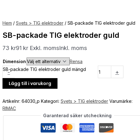
Hem
/
Svets > TIG elektroder
/ SB-packade TIG elektroder guld
SB-packade TIG elektroder guld
73
kr
91
kr
Exkl. moms
Inkl. moms
Dimension
Rensa
SB-packade TIG elektroder guld mängd
-
+
Lägg till i varukorg
Artikelnr:
64030_p
Kategori:
Svets > TIG elektroder
Varumärke:
RIMAC
Garanterad säker utcheckning