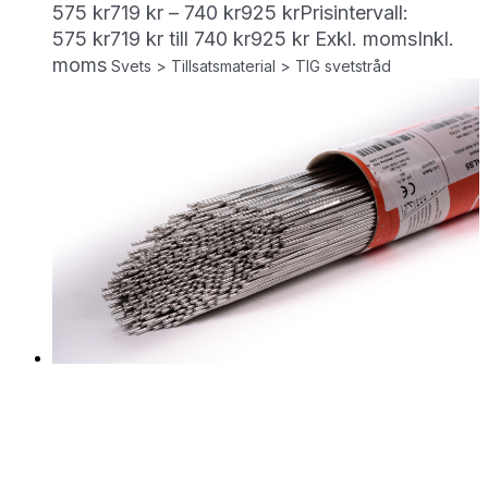
575
kr
719
kr
–
740
kr
925
kr
Prisintervall:
575 kr719 kr till 740 kr925 kr
Exkl. moms
Inkl.
moms
Svets > Tillsatsmaterial > TIG svetstråd