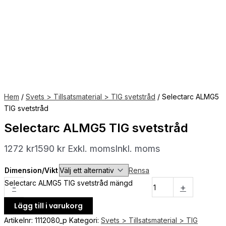
Hem
/
Svets > Tillsatsmaterial > TIG svetstråd
/ Selectarc ALMG5
TIG svetstråd
Selectarc ALMG5 TIG svetstråd
1272
kr
1590
kr
Exkl. moms
Inkl. moms
Dimension/Vikt
Rensa
Selectarc ALMG5 TIG svetstråd mängd
-
+
Lägg till i varukorg
Artikelnr:
1112080_p
Kategori:
Svets > Tillsatsmaterial > TIG