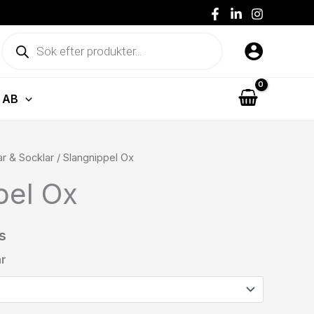
Produktsökning
 AB
ar & Socklar
/ Slangnippel Ox
pel Ox
s
ar