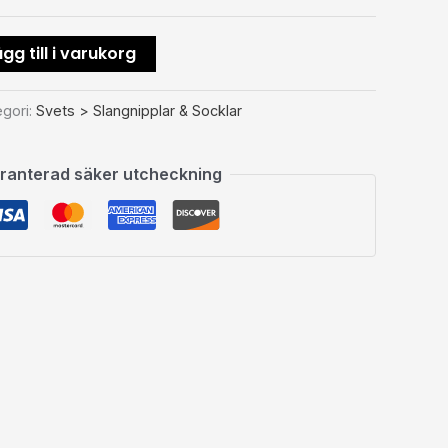
gg till i varukorg
egori:
Svets > Slangnipplar & Socklar
ranterad säker utcheckning