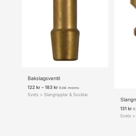
Bakslagsventil
122
kr
–
183
kr
Exkl. moms
Svets > Slangnipplar & Socklar
Slangn
131
kr
E
Svets >