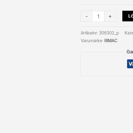
Lä
-
+
Artikelnr:
306302_p
Kat
Varumärke:
RIMAC
Ga