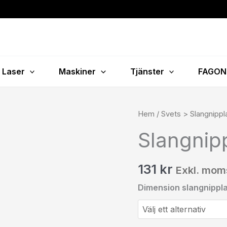
Laser
Maskiner
Tjänster
FAGON
Slangnippel
Hem
/
Svets > Slangnippl
Ox
Slangnip
mängd
131
kr
Exkl. mom
Dimension slangnippl