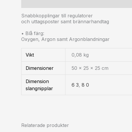
Beskrivning
Ytterligare information
Snabbkopplingar till regulatorer
och uttagsposter samt brännarhandtag
• Blå färg:
Oxygen, Argon samt Argonblandningar
Vikt
0,08 kg
Dimensioner
50 × 25 × 25 cm
Dimension
6 3
,
8 0
slangnipplar
Relaterade produkter