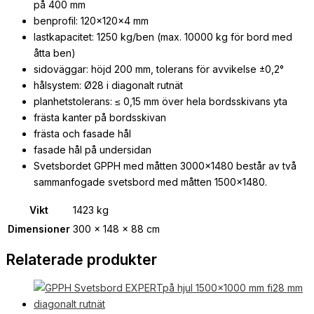
på 400 mm
benprofil: 120x120x4 mm
lastkapacitet: 1250 kg/ben (max. 10000 kg för bord med
åtta ben)
sidoväggar: höjd 200 mm, tolerans för avvikelse ±0,2°
hålsystem: Ø28 i diagonalt rutnät
planhetstolerans: ≤ 0,15 mm över hela bordsskivans yta
frästa kanter på bordsskivan
frästa och fasade hål
fasade hål på undersidan
Svetsbordet GPPH med måtten 3000×1480 består av två
sammanfogade svetsbord med måtten 1500×1480.
Vikt
1423 kg
Dimensioner
300 × 148 × 88 cm
Relaterade produkter