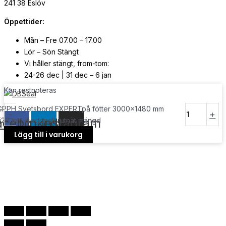
241 38 Eslöv
Öppettider:
Mån – Fre 07.00 – 17.00
Lör – Sön Stängt
Vi håller stängt, from-tom:
24-26 dec | 31 dec – 6 jan
Kan restnoteras
© Copyright
2026
| Webb av
Svensk Media Partner
GPPH Svetsbord EXPERTpå fötter 3000x1480 mm
-
+
acebook
Linkedin
Instagram
fi28 mm diagonalt rutnät mängd
Lägg till i varukorg