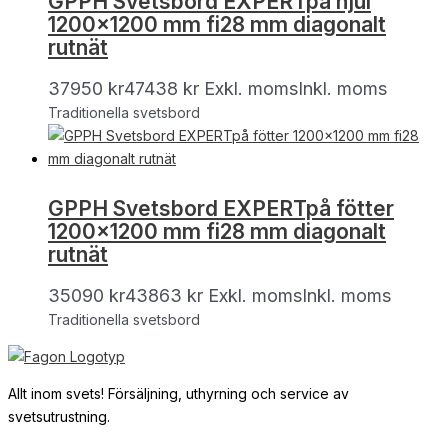
GPPH Svetsbord EXPERTpå hjul
1200×1200 mm fi28 mm diagonalt
rutnät
37950
kr
47438
kr
Exkl. moms
Inkl. moms
Traditionella svetsbord
GPPH Svetsbord EXPERTpå fötter
1200×1200 mm fi28 mm diagonalt
rutnät
35090
kr
43863
kr
Exkl. moms
Inkl. moms
Traditionella svetsbord
Allt inom svets! Försäljning, uthyrning och service av
svetsutrustning.