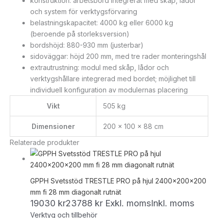
konstruktion: arbetsbord integrerat med skåp, lådor
och system för verktygsförvaring
belastningskapacitet: 4000 kg eller 6000 kg
(beroende på storleksversion)
bordshöjd: 880-930 mm (justerbar)
sidoväggar: höjd 200 mm, med tre rader monteringshål
extrautrustning: modul med skåp, lådor och
verktygshållare integrerad med bordet; möjlighet till
individuell konfiguration av modulernas placering
Vikt
505 kg
Dimensioner
200 × 100 × 88 cm
Relaterade produkter
GPPH Svetsstöd TRESTLE PRO på hjul 2400x200x200
mm fi 28 mm diagonalt rutnät
19030
kr
23788
kr
Exkl. moms
Inkl. moms
Verktyg och tillbehör