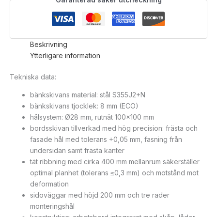
Beskrivning
Ytterligare information
Tekniska data:
bänkskivans material: stål S355J2+N
bänkskivans tjocklek: 8 mm (ECO)
hålsystem: Ø28 mm, rutnät 100×100 mm
bordsskivan tillverkad med hög precision: frästa och
fasade hål med tolerans +0,05 mm, fasning från
undersidan samt frästa kanter
tät ribbning med cirka 400 mm mellanrum säkerställer
optimal planhet (tolerans ≤0,3 mm) och motstånd mot
deformation
sidoväggar med höjd 200 mm och tre rader
monteringshål