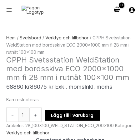
Hoppa
GPPH
till
Svetsstation
innehåll
WeldStation
med
bordsskiva
Hem
/
Svetsbord
/
Verktyg och tillbehör
/ GPPH Svetsstation
ECO
WeldStation med bordsskiva ECO 2000×1000 mm fi 28 mm i
2000x1000
rutnät 100×100 mm
mm
GPPH Svetsstation WeldStation
fi
med bordsskiva ECO 2000×1000
28
mm
mm fi 28 mm i rutnät 100×100 mm
i
68860
kr
86075
kr
Exkl. moms
Inkl. moms
rutnät
100x100
Kan restnoteras
mm
mängd
-
+
Lägg till i varukorg
Artikelnr:
28_100x100_WELD_STATION_ECO_200x100
Kategori:
Verktyg och tillbehör
Garanterad säker utcheckning