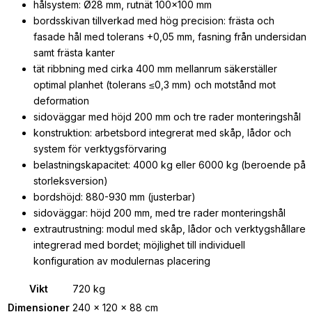
hålsystem: Ø28 mm, rutnät 100×100 mm
bordsskivan tillverkad med hög precision: frästa och
fasade hål med tolerans +0,05 mm, fasning från undersidan
samt frästa kanter
tät ribbning med cirka 400 mm mellanrum säkerställer
optimal planhet (tolerans ≤0,3 mm) och motstånd mot
deformation
sidoväggar med höjd 200 mm och tre rader monteringshål
konstruktion: arbetsbord integrerat med skåp, lådor och
system för verktygsförvaring
belastningskapacitet: 4000 kg eller 6000 kg (beroende på
storleksversion)
bordshöjd: 880-930 mm (justerbar)
sidoväggar: höjd 200 mm, med tre rader monteringshål
extrautrustning: modul med skåp, lådor och verktygshållare
integrerad med bordet; möjlighet till individuell
konfiguration av modulernas placering
Vikt
720 kg
Dimensioner
240 × 120 × 88 cm