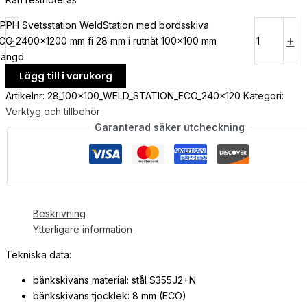
PPH Svetsstation WeldStation med bordsskiva
-
+
CO 2400x1200 mm fi 28 mm i rutnät 100x100 mm
ängd
Lägg till i varukorg
Artikelnr:
28_100x100_WELD_STATION_ECO_240x120
Kategori:
Verktyg och tillbehör
Garanterad säker utcheckning
Beskrivning
Ytterligare information
Tekniska data:
bänkskivans material: stål S355J2+N
bänkskivans tjocklek: 8 mm (ECO)