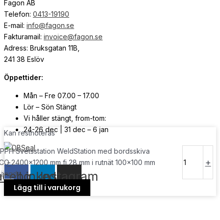
Fagon AB
Telefon:
0413-19190
E-mail:
info@fagon.se
Fakturamail:
invoice@fagon.se
Adress: Bruksgatan 11B,
241 38 Eslöv
Öppettider:
Mån – Fre 07.00 – 17.00
Lör – Sön Stängt
Vi håller stängt, from-tom:
24-26 dec | 31 dec – 6 jan
Kan restnoteras
PPH Svetsstation WeldStation med bordsskiva
© Copyright
2026
| Webb av
Svensk Media Partner
-
+
CO 2400x1200 mm fi 28 mm i rutnät 100x100 mm
acebook
Linkedin
Instagram
ängd
Lägg till i varukorg