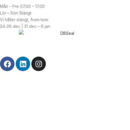
Mån – Fre 07.00 – 17.00
Lör – Sön Stängt
Vi håller stängt, from-tom:
24-26 dec | 31 dec – 6 jan
© Copyright
2026
| Webb av
Svensk Media Partner
F
L
I
a
i
n
c
n
s
e
k
t
b
e
a
o
d
g
o
i
r
k
n
a
m