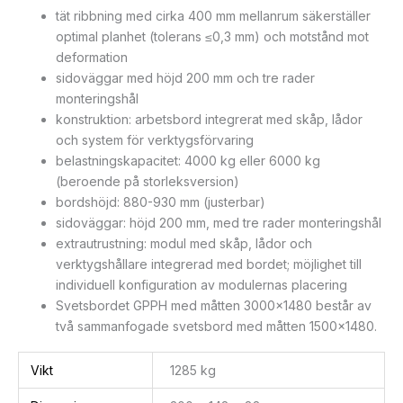
tät ribbning med cirka 400 mm mellanrum säkerställer
optimal planhet (tolerans ≤0,3 mm) och motstånd mot
deformation
sidoväggar med höjd 200 mm och tre rader
monteringshål
konstruktion: arbetsbord integrerat med skåp, lådor
och system för verktygsförvaring
belastningskapacitet: 4000 kg eller 6000 kg
(beroende på storleksversion)
bordshöjd: 880-930 mm (justerbar)
sidoväggar: höjd 200 mm, med tre rader monteringshål
extrautrustning: modul med skåp, lådor och
verktygshållare integrerad med bordet; möjlighet till
individuell konfiguration av modulernas placering
Svetsbordet GPPH med måtten 3000×1480 består av
två sammanfogade svetsbord med måtten 1500×1480.
Vikt
1285 kg