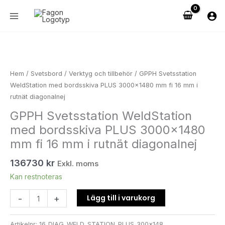
Hoppa
bordsskiva
till
PLUS
innehåll
3000x1480
mm
GPPH
fi
Svetsstation
16
WeldStation
Hem
/
Svetsbord
/
Verktyg och tillbehör
/ GPPH Svetsstation
mm
med
WeldStation med bordsskiva PLUS 3000×1480 mm fi 16 mm i
i
bordsskiva
rutnät diagonalnej
rutnät
PLUS
GPPH Svetsstation WeldStation
diagonalnej
3000x1480
med bordsskiva PLUS 3000×1480
mängd
mm
fi
mm fi 16 mm i rutnät diagonalnej
16
136730
kr
mm
Exkl. moms
i
Kan restnoteras
rutnät
Lägg till i varukorg
-
+
diagonalnej
mängd
Artikelnr:
16_DIAG_WELD_STATION_PLUS_300x148