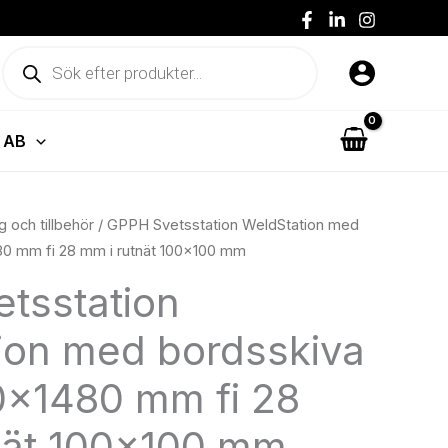
med
bordsskiva
Produktsökning
PRO
1500x1480
mm
fi
 AB
28
mm
i
g och tillbehör
/ GPPH Svetsstation WeldStation med
rutnät
0 mm fi 28 mm i rutnät 100×100 mm
100x100
tsstation
mm
mängd
ion med bordsskiva
×1480 mm fi 28
nät 100×100 mm