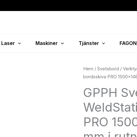
Laser
Maskiner
Tjänster
FAGON
GPPH
Hem
/
Svetsbord
/
Verkty
Svetsstation
bordsskiva PRO 1500×148
WeldStation
GPPH Sve
med
bordsskiva
WeldStat
PRO
1500x1480
PRO 1500
mm
mm i rut
fi