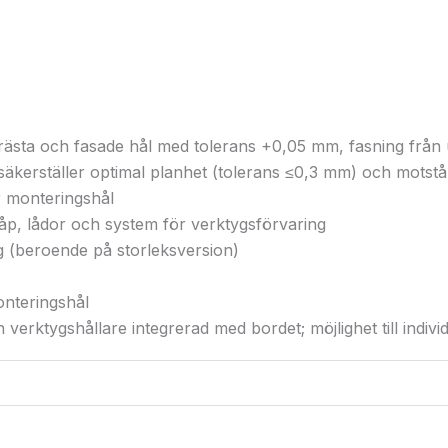
frästa och fasade hål med tolerans +0,05 mm, fasning från
äkerställer optimal planhet (tolerans ≤0,3 mm) och motst
 monteringshål
åp, lådor och system för verktygsförvaring
g (beroende på storleksversion)
onteringshål
verktygshållare integrerad med bordet; möjlighet till indiv