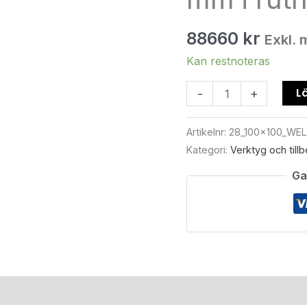
28
mm
88660
kr
Exkl.
i
rutnät
Kan restnoteras
100x100
Lä
-
+
mm
mängd
Artikelnr:
28_100x100_WE
Kategori:
Verktyg och till
Ga