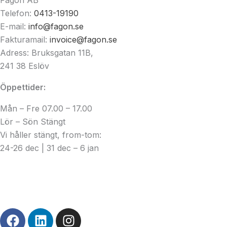
Fagon AB
Telefon:
0413-19190
E-mail:
info@fagon.se
Fakturamail:
invoice@fagon.se
Adress: Bruksgatan 11B,
241 38 Eslöv
Öppettider:
Mån – Fre 07.00 – 17.00
Lör – Sön Stängt
Vi håller stängt, from-tom:
24-26 dec | 31 dec – 6 jan
© Copyright
2026
| Webb av
Svensk Media Partner
F
L
I
a
i
n