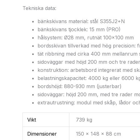
Tekniska data:
bänkskivans material: stål S355J2+N
bänkskivans tjocklek: 15 mm (PRO)
hålsystem: Ø28 mm, rutnät 100×100 mm
bordsskivan tillverkad med hög precision: 
tät ribbning med cirka 400 mm mellanrum s
sidoväggar med höjd 200 mm och tre rader
konstruktion: arbetsbord integrerat med sk
belastningskapacitet: 4000 kg eller 6000 k
bordshöjd: 880-930 mm (justerbar)
sidoväggar: höjd 200 mm, med tre rader m
extrautrustning: modul med skåp, lådor och 
Vikt
739 kg
Dimensioner
150 × 148 × 88 cm