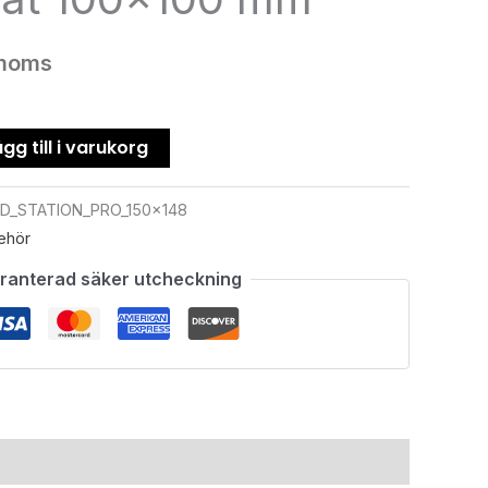
 moms
gg till i varukorg
LD_STATION_PRO_150x148
behör
ranterad säker utcheckning