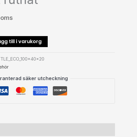
moms
gg till i varukorg
STLE_ECO_100x40x20
behör
ranterad säker utcheckning