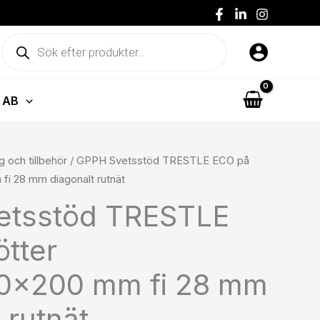
på
fötter
Produktsökning
1000x400x200
mm
fi
28
 AB
mm
diagonalt
rutnät
g och tillbehör
/ GPPH Svetsstöd TRESTLE ECO på
mängd
i 28 mm diagonalt rutnät
etsstöd TRESTLE
ötter
0x200 mm fi 28 mm
 rutnät