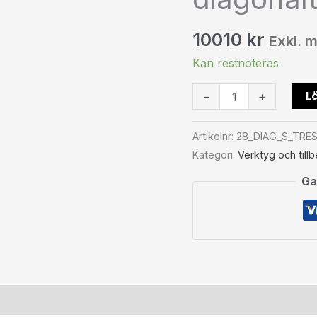
28
mm
10010
kr
Exkl. 
diagonalt
rutnät
Kan restnoteras
mängd
Lä
-
+
Artikelnr:
28_DIAG_S_TRE
Kategori:
Verktyg och till
Ga