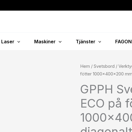
Laser
Maskiner
Tjänster
FAGON
GPPH
Hem
/
Svetsbord
/
Verkty
Svetsstöd
fötter 1000x400x200 mm f
TRESTLE
GPPH Sv
ECO
på
ECO på f
fötter
1000x400x200
1000x40
mm
diagonalt
fi