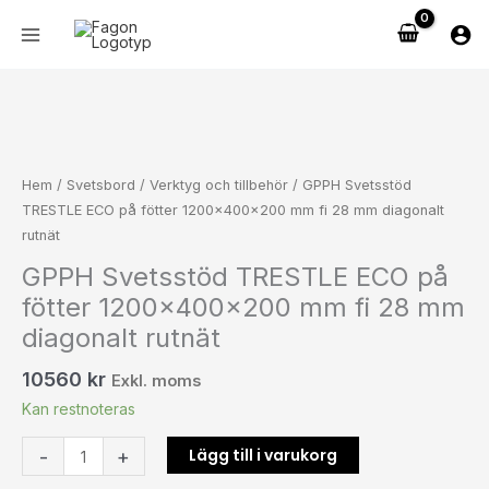
Hoppa
på
till
fötter
innehåll
1200x400x200
mm
GPPH
fi
Svetsstöd
28
TRESTLE
mm
ECO
Hem
/
Svetsbord
/
Verktyg och tillbehör
/ GPPH Svetsstöd
diagonalt
på
TRESTLE ECO på fötter 1200x400x200 mm fi 28 mm diagonalt
rutnät
fötter
rutnät
mängd
1200x400x200
GPPH Svetsstöd TRESTLE ECO på
mm
fötter 1200x400x200 mm fi 28 mm
fi
28
diagonalt rutnät
mm
10560
kr
diagonalt
Exkl. moms
rutnät
Kan restnoteras
mängd
Lägg till i varukorg
-
+