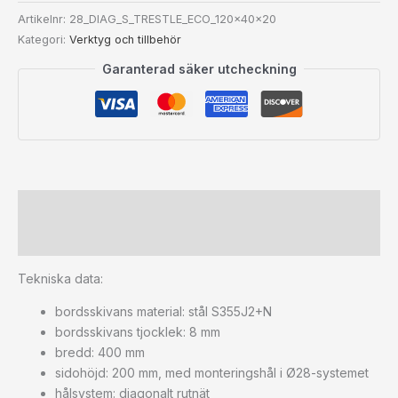
Artikelnr:
28_DIAG_S_TRESTLE_ECO_120x40x20
Kategori:
Verktyg och tillbehör
Garanterad säker utcheckning
Beskrivning
Ytterligare information
Tekniska data:
bordsskivans material: stål S355J2+N
bordsskivans tjocklek: 8 mm
bredd: 400 mm
sidohöjd: 200 mm, med monteringshål i Ø28-systemet
hålsystem: diagonalt rutnät