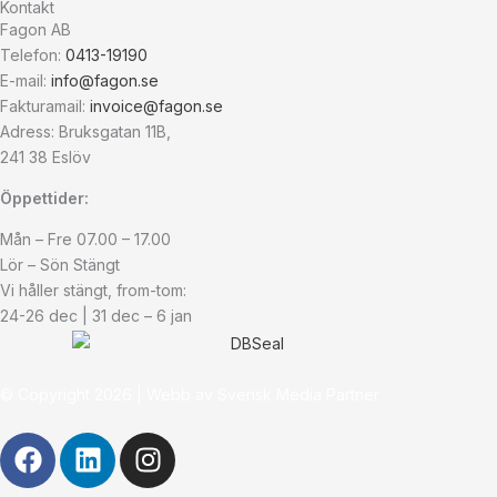
Kontakt
Fagon AB
Telefon:
0413-19190
E-mail:
info@fagon.se
Fakturamail:
invoice@fagon.se
Adress: Bruksgatan 11B,
241 38 Eslöv
Öppettider:
Mån – Fre 07.00 – 17.00
Lör – Sön Stängt
Vi håller stängt, from-tom:
24-26 dec | 31 dec – 6 jan
© Copyright
2026
| Webb av
Svensk Media Partner
F
L
I
a
i
n