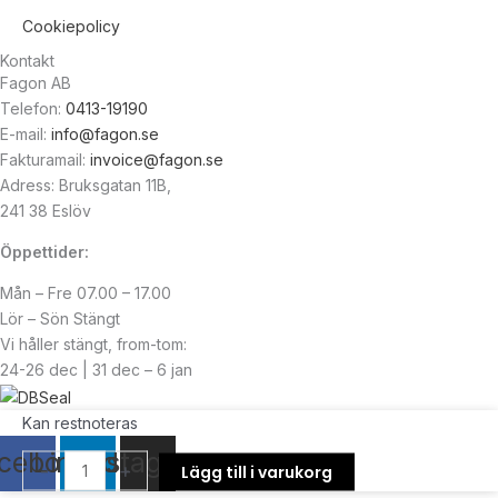
Cookiepolicy
Kontakt
Fagon AB
Telefon:
0413-19190
E-mail:
info@fagon.se
Fakturamail:
invoice@fagon.se
Adress: Bruksgatan 11B,
241 38 Eslöv
Öppettider:
Mån – Fre 07.00 – 17.00
Lör – Sön Stängt
Vi håller stängt, from-tom:
24-26 dec | 31 dec – 6 jan
GPPH
Kan restnoteras
© Copyright
2026
| Webb av
Svensk Media Partner
Svetsstöd
cebook
Linkedin
Instagram
-
+
Lägg till i varukorg
TRESTLE
ECO