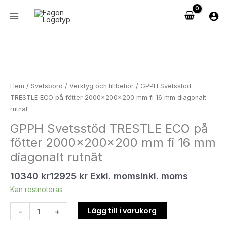
Hoppa
till
innehåll
GPPH
Svetsstöd
TRESTLE
ECO
Hem
/
Svetsbord
/
Verktyg och tillbehör
/ GPPH Svetsstöd
på
TRESTLE ECO på fötter 2000x200x200 mm fi 16 mm diagonalt
fötter
rutnät
2000x200x200
GPPH Svetsstöd TRESTLE ECO på
mm
fötter 2000x200x200 mm fi 16 mm
fi
16
diagonalt rutnät
mm
10340
kr
12925
kr
Exkl. moms
Inkl. moms
diagonalt
rutnät
Kan restnoteras
mängd
Lägg till i varukorg
-
+