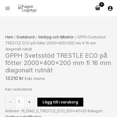
Hoppa
GPPH
till
Svetsstöd
innehåll
TRESTLE
ECO
på
fötter
Hem
/
Svetsbord
/
Verktyg och tillbehör
/ GPPH Svetsstöd
2000x400x200
TRESTLE ECO på fötter 2000x400x200 mm fi 16 mm
mm
diagonalt rutnät
fi
GPPH Svetsstöd TRESTLE ECO på
16
fötter 2000x400x200 mm fi 16 mm
mm
diagonalt rutnät
diagonalt
rutnät
13310
kr
Exkl. moms
mängd
Kan restnoteras
-
+
Lägg till i varukorg
Artikelnr:
16_DIAG_S_TRESTLE_ECO_200x40x20
Kategori:
Verktyg och tillbehör