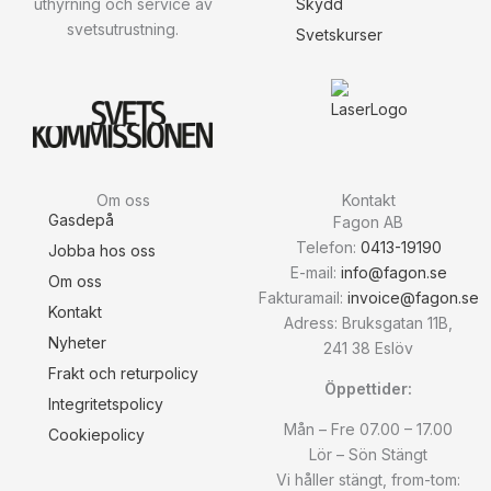
uthyrning och service av
Skydd
svetsutrustning.
Svetskurser
Om oss
Kontakt
Gasdepå
Fagon AB
Telefon:
0413-19190
Jobba hos oss
E-mail:
info@fagon.se
Om oss
Fakturamail:
invoice@fagon.se
Kontakt
Adress: Bruksgatan 11B,
Nyheter
241 38 Eslöv
Frakt och returpolicy
Öppettider:
Integritetspolicy
Mån – Fre 07.00 – 17.00
Cookiepolicy
Lör – Sön Stängt
Vi håller stängt, from-tom: