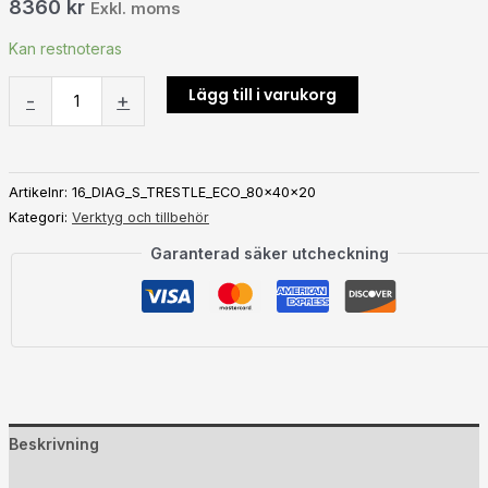
8360
kr
Exkl. moms
rutnät
mängd
Kan restnoteras
Lägg till i varukorg
-
+
Artikelnr:
16_DIAG_S_TRESTLE_ECO_80x40x20
Kategori:
Verktyg och tillbehör
Garanterad säker utcheckning
Beskrivning
Ytterligare information