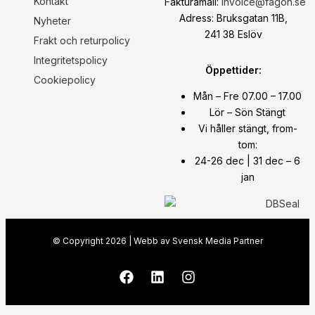
Kontakt
Fakturamail:
invoice@fagon.se
Adress: Bruksgatan 11B,
Nyheter
241 38 Eslöv
Frakt och returpolicy
Integritetspolicy
Öppettider:
Cookiepolicy
Mån – Fre 07.00 – 17.00
Lör – Sön Stängt
Vi håller stängt, from-
tom:
24-26 dec | 31 dec – 6
jan
© Copyright
2026
| Webb av
Svensk Media Partner
F
L
I
a
i
n
c
n
s
e
k
t