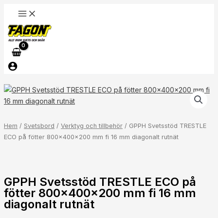
på
Hoppa
fötter
till
800x400x200
innehåll
mm
fi
16
mm
diagonalt
GPPH
rutnät
Svetsstöd
mängd
TRESTLE
ECO
Hem
/
Svetsbord
/
Verktyg och tillbehör
/ GPPH Svetsstöd TRESTLE
på
ECO på fötter 800x400x200 mm fi 16 mm diagonalt rutnät
fötter
800x400x200
mm
GPPH Svetsstöd TRESTLE ECO på
fi
fötter 800x400x200 mm fi 16 mm
16
diagonalt rutnät
mm
diagonalt