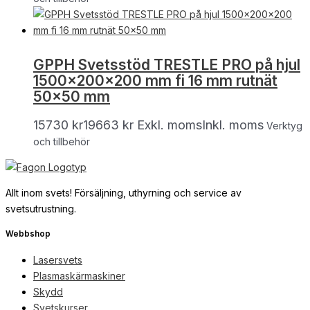
GPPH Svetsstöd TRESTLE PRO på hjul
1500x200x200 mm fi 16 mm rutnät
50×50 mm
15730
kr
19663
kr
Exkl. moms
Inkl. moms
Verktyg
och tillbehör
Allt inom svets! Försäljning, uthyrning och service av
svetsutrustning.
Webbshop
Lasersvets
Plasmaskärmaskiner
Skydd
Svetskurser