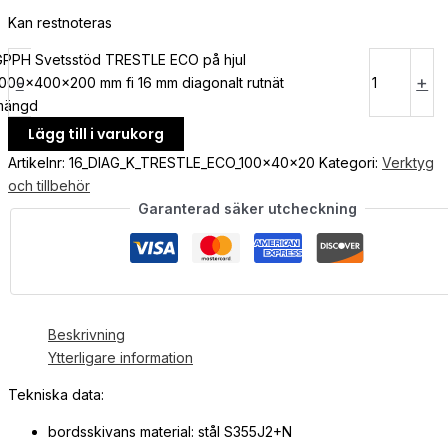
Kan restnoteras
PPH Svetsstöd TRESTLE ECO på hjul
-
+
000x400x200 mm fi 16 mm diagonalt rutnät
mängd
Lägg till i varukorg
Artikelnr:
16_DIAG_K_TRESTLE_ECO_100x40x20
Kategori:
Verktyg
och tillbehör
Garanterad säker utcheckning
Beskrivning
Ytterligare information
Tekniska data:
bordsskivans material: stål S355J2+N