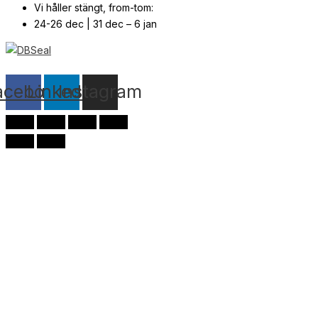
Vi håller stängt, from-tom:
24-26 dec | 31 dec – 6 jan
© Copyright
2026
| Webb av
Svensk Media Partner
acebook
Linkedin
Instagram