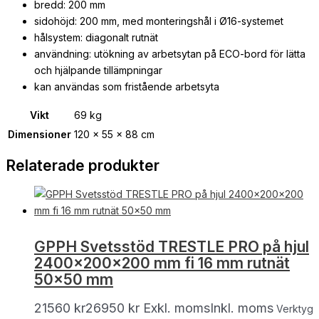
bredd: 200 mm
sidohöjd: 200 mm, med monteringshål i Ø16-systemet
hålsystem: diagonalt rutnät
användning: utökning av arbetsytan på ECO-bord för lätta
och hjälpande tillämpningar
kan användas som fristående arbetsyta
Vikt
69 kg
Dimensioner
120 × 55 × 88 cm
Relaterade produkter
GPPH Svetsstöd TRESTLE PRO på hjul
2400x200x200 mm fi 16 mm rutnät
50×50 mm
21560
kr
26950
kr
Exkl. moms
Inkl. moms
Verktyg