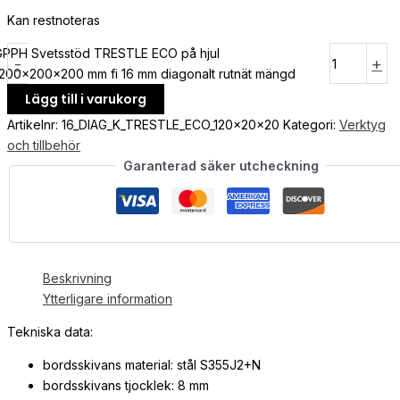
Kan restnoteras
GPPH Svetsstöd TRESTLE ECO på hjul
-
+
200x200x200 mm fi 16 mm diagonalt rutnät mängd
Lägg till i varukorg
Artikelnr:
16_DIAG_K_TRESTLE_ECO_120x20x20
Kategori:
Verktyg
och tillbehör
Garanterad säker utcheckning
Beskrivning
Ytterligare information
Tekniska data:
bordsskivans material: stål S355J2+N
bordsskivans tjocklek: 8 mm