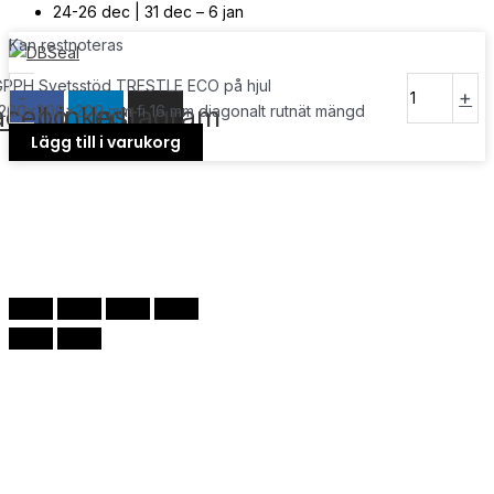
24-26 dec | 31 dec – 6 jan
Kan restnoteras
© Copyright
2026
| Webb av
Svensk Media Partner
GPPH Svetsstöd TRESTLE ECO på hjul
-
+
acebook
Linkedin
Instagram
200x200x200 mm fi 16 mm diagonalt rutnät mängd
Lägg till i varukorg