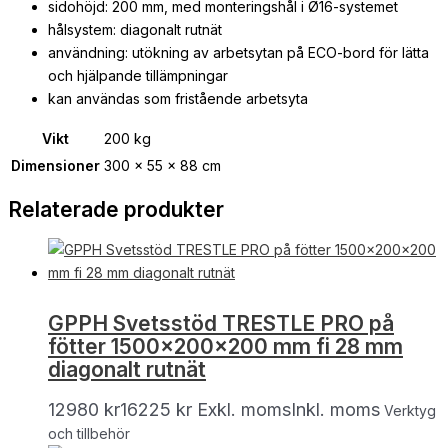
sidohöjd: 200 mm, med monteringshål i Ø16-systemet
hålsystem: diagonalt rutnät
användning: utökning av arbetsytan på ECO-bord för lätta
och hjälpande tillämpningar
kan användas som fristående arbetsyta
Vikt
200 kg
Dimensioner
300 × 55 × 88 cm
Relaterade produkter
GPPH Svetsstöd TRESTLE PRO på
fötter 1500x200x200 mm fi 28 mm
diagonalt rutnät
12980
kr
16225
kr
Exkl. moms
Inkl. moms
Verktyg
och tillbehör