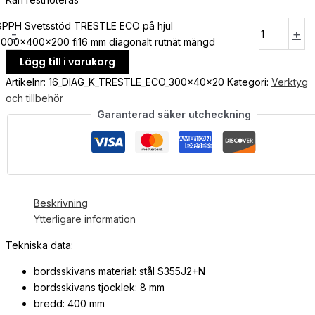
GPPH Svetsstöd TRESTLE ECO på hjul
-
+
3000x400x200 fi16 mm diagonalt rutnät mängd
Lägg till i varukorg
Artikelnr:
16_DIAG_K_TRESTLE_ECO_300x40x20
Kategori:
Verktyg
och tillbehör
Garanterad säker utcheckning
Beskrivning
Ytterligare information
Tekniska data:
bordsskivans material: stål S355J2+N
bordsskivans tjocklek: 8 mm
bredd: 400 mm