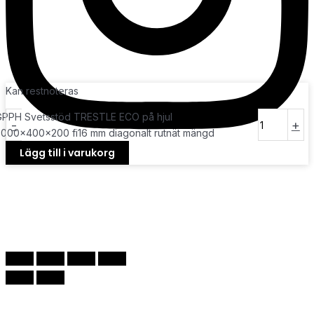
Kan restnoteras
GPPH Svetsstöd TRESTLE ECO på hjul
-
+
3000x400x200 fi16 mm diagonalt rutnät mängd
Lägg till i varukorg