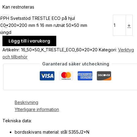
Kan restnoteras
PPH Svetsstöd TRESTLE ECO på hjul
-
+
00x200x200 mm fi 16 mm rutnät 50x50 mm
mängd
Lägg till i varukorg
Artikelnr:
16_50x50_K_TRESTLE_ECO_60x20x20
Kategori:
Verktyg
och tillbehör
Garanterad säker utcheckning
Beskrivning
Ytterligare information
Tekniska data:
bordsskivans material: stål S355J2+N