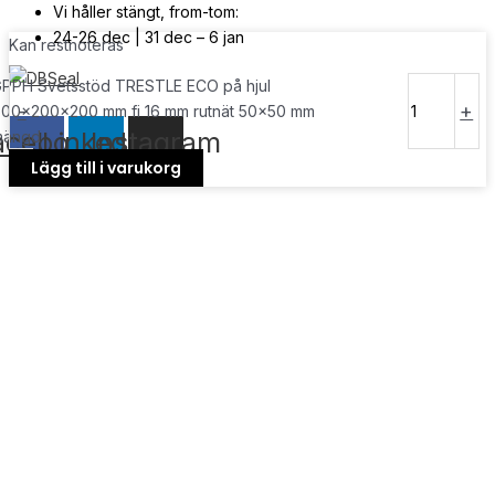
Vi håller stängt, from-tom:
24-26 dec | 31 dec – 6 jan
Kan restnoteras
PPH Svetsstöd TRESTLE ECO på hjul
© Copyright
2026
| Webb av
Svensk Media Partner
-
+
00x200x200 mm fi 16 mm rutnät 50x50 mm
acebook
Linkedin
Instagram
mängd
Lägg till i varukorg