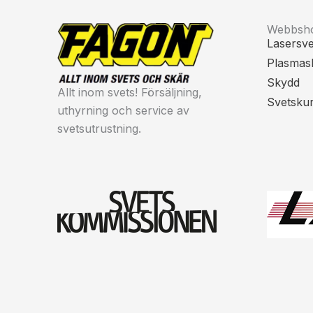
Webbsh
Lasersve
Plasmas
Skydd
Allt inom svets! Försäljning,
Svetsku
uthyrning och service av
svetsutrustning.