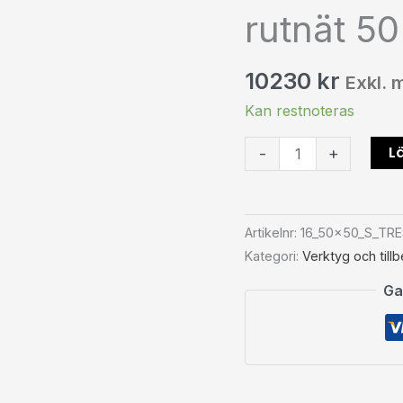
rutnät 5
fi
16
mm
10230
kr
Exkl.
rutnät
50x50
Kan restnoteras
mm
Lä
-
+
mängd
Artikelnr:
16_50x50_S_TR
Kategori:
Verktyg och till
Ga