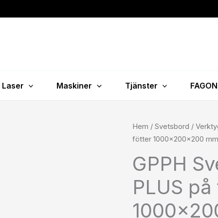
Laser
Maskiner
Tjänster
FAGON
GPPH
Hem
/
Svetsbord
/
Verkty
Svetsstöd
fötter 1000x200x200 mm
TRESTLE
GPPH Sv
PLUS
på
PLUS på 
fötter
1000x200x200
1000x20
mm