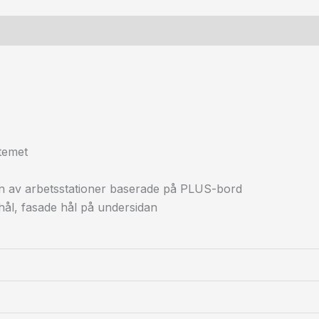
temet
on av arbetsstationer baserade på PLUS-bord
 hål, fasade hål på undersidan