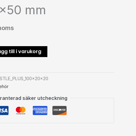
0×50 mm
 moms
gg till i varukorg
ESTLE_PLUS_100x20x20
behör
ranterad säker utcheckning