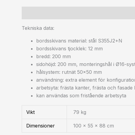
Beskrivning
Ytterligare information
Tekniska data:
bordsskivans material: stål S355J2+N
bordsskivans tjocklek: 12 mm
bredd: 200 mm
sidohöjd: 200 mm, monteringshål i Ø16-sys
hålsystem: rutnät 50×50 mm
användning: extra element för konfigurati
arbetsyta: frästa kanter, frästa och fasade
kan användas som fristående arbetsyta
Vikt
79 kg
Dimensioner
100 × 55 × 88 cm