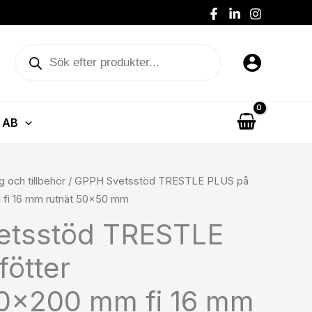
på
fötter
1000x200x200
Produktsökning
mm
fi
16
mm
 AB
rutnät
50x50
mm
g och tillbehör
/ GPPH Svetsstöd TRESTLE PLUS på
mängd
 fi 16 mm rutnät 50×50 mm
etsstöd TRESTLE
fötter
0x200 mm fi 16 mm