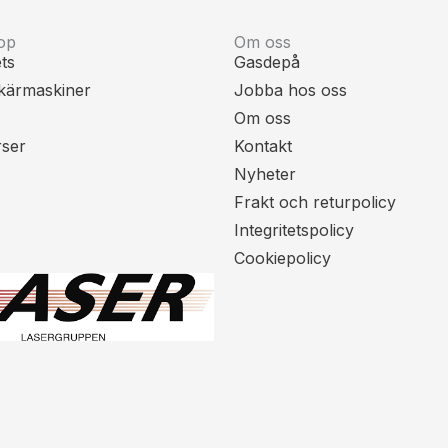
op
Om oss
ts
Gasdepå
kärmaskiner
Jobba hos oss
Om oss
rser
Kontakt
Nyheter
Frakt och returpolicy
Integritetspolicy
Cookiepolicy