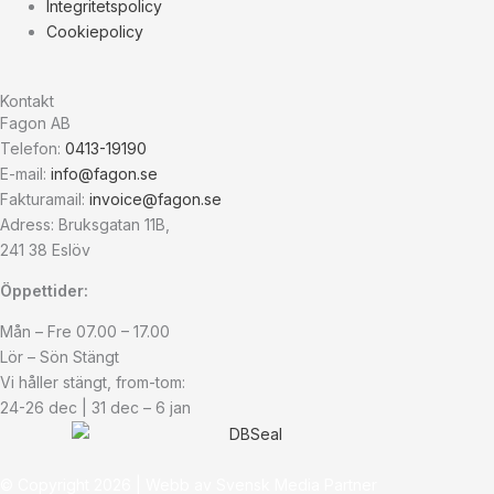
Integritetspolicy
Cookiepolicy
Kontakt
Fagon AB
Telefon:
0413-19190
E-mail:
info@fagon.se
Fakturamail:
invoice@fagon.se
Adress: Bruksgatan 11B,
241 38 Eslöv
Öppettider:
Mån – Fre 07.00 – 17.00
Lör – Sön Stängt
Vi håller stängt, from-tom:
24-26 dec | 31 dec – 6 jan
© Copyright
2026
| Webb av
Svensk Media Partner