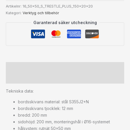
Artikelnr:
16_50x50_S_TRESTLE_PLUS_150x20x20
Kategori:
Verktyg och tillbehör
Garanterad säker utcheckning
Beskrivning
Ytterligare information
Tekniska data:
bordsskivans material: stål S355J2+N
bordsskivans tjocklek: 12 mm
bredd: 200 mm
sidohöjd: 200 mm, monteringshål i Ø16-systemet
hålsystem: rutnät 50×50 mm