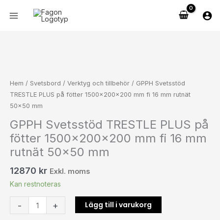
Hoppa
på
till
fötter
innehåll
1500x200x200
mm
GPPH
fi
Svetsstöd
16
TRESTLE
mm
PLUS
Hem
/
Svetsbord
/
Verktyg och tillbehör
/ GPPH Svetsstöd
rutnät
på
TRESTLE PLUS på fötter 1500x200x200 mm fi 16 mm rutnät
50x50
fötter
50×50 mm
mm
1500x200x200
GPPH Svetsstöd TRESTLE PLUS på
mängd
mm
fötter 1500x200x200 mm fi 16 mm
fi
16
rutnät 50×50 mm
mm
12870
kr
rutnät
Exkl. moms
50x50
Kan restnoteras
mm
Lägg till i varukorg
-
+
mängd