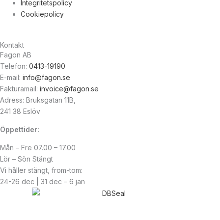
Integritetspolicy
Cookiepolicy
Kontakt
Fagon AB
Telefon:
0413-19190
E-mail:
info@fagon.se
Fakturamail:
invoice@fagon.se
Adress: Bruksgatan 11B,
241 38 Eslöv
Öppettider:
Mån – Fre 07.00 – 17.00
Lör – Sön Stängt
Vi håller stängt, from-tom:
24-26 dec | 31 dec – 6 jan
© Copyright
2026
| Webb av
Svensk Media Partner