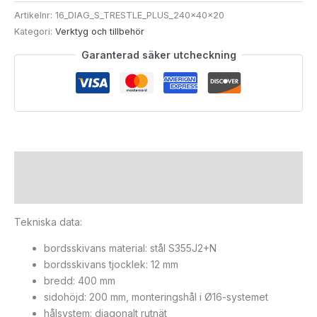
Artikelnr:
16_DIAG_S_TRESTLE_PLUS_240x40x20
Kategori:
Verktyg och tillbehör
Garanterad säker utcheckning
Beskrivning
Ytterligare information
Tekniska data:
bordsskivans material: stål S355J2+N
bordsskivans tjocklek: 12 mm
bredd: 400 mm
sidohöjd: 200 mm, monteringshål i Ø16-systemet
hålsystem: diagonalt rutnät