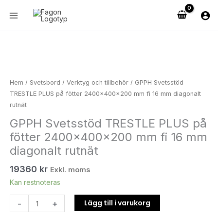
Hoppa
på
till
fötter
innehåll
2400x400x200
mm
GPPH
fi
Svetsstöd
16
TRESTLE
mm
PLUS
Hem
/
Svetsbord
/
Verktyg och tillbehör
/ GPPH Svetsstöd
diagonalt
på
TRESTLE PLUS på fötter 2400x400x200 mm fi 16 mm diagonalt
rutnät
fötter
rutnät
mängd
2400x400x200
GPPH Svetsstöd TRESTLE PLUS på
mm
fötter 2400x400x200 mm fi 16 mm
fi
16
diagonalt rutnät
mm
19360
kr
diagonalt
Exkl. moms
rutnät
Kan restnoteras
mängd
Lägg till i varukorg
-
+