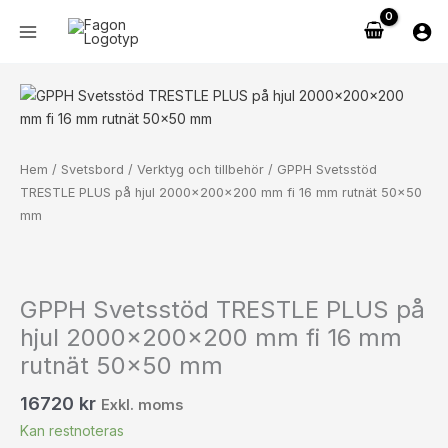
Hoppa
på
till
hjul
innehåll
2000x200x200
mm
GPPH
fi
Svetsstöd
16
TRESTLE
mm
PLUS
Hem
/
Svetsbord
/
Verktyg och tillbehör
/ GPPH Svetsstöd
rutnät
på
TRESTLE PLUS på hjul 2000x200x200 mm fi 16 mm rutnät 50×50
50x50
hjul
mm
mm
2000x200x200
mängd
mm
fi
16
GPPH Svetsstöd TRESTLE PLUS på
mm
hjul 2000x200x200 mm fi 16 mm
rutnät
rutnät 50×50 mm
50x50
mm
16720
kr
Exkl. moms
mängd
Kan restnoteras