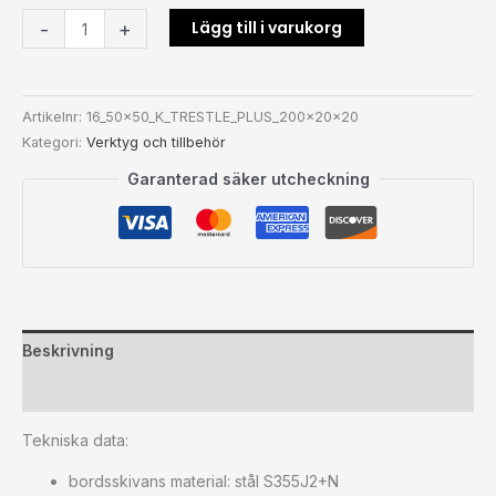
Lägg till i varukorg
-
+
Artikelnr:
16_50x50_K_TRESTLE_PLUS_200x20x20
Kategori:
Verktyg och tillbehör
Garanterad säker utcheckning
Beskrivning
Ytterligare information
Tekniska data:
bordsskivans material: stål S355J2+N