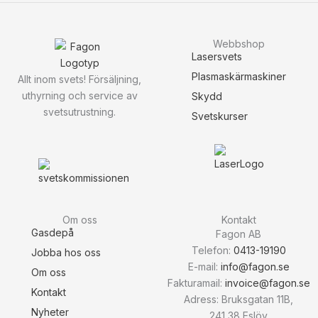
Webbshop
Lasersvets
Plasmaskärmaskiner
Allt inom svets! Försäljning,
uthyrning och service av
Skydd
svetsutrustning.
Svetskurser
Om oss
Kontakt
Gasdepå
Fagon AB
Telefon:
0413-19190
Jobba hos oss
E-mail:
info@fagon.se
Om oss
Fakturamail:
invoice@fagon.se
Kontakt
Adress: Bruksgatan 11B,
Nyheter
241 38 Eslöv