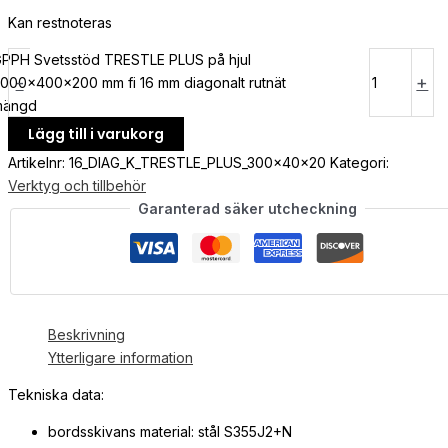
Kan restnoteras
PPH Svetsstöd TRESTLE PLUS på hjul
-
+
000x400x200 mm fi 16 mm diagonalt rutnät
mängd
Lägg till i varukorg
Artikelnr:
16_DIAG_K_TRESTLE_PLUS_300x40x20
Kategori:
Verktyg och tillbehör
Garanterad säker utcheckning
Beskrivning
Ytterligare information
Tekniska data:
bordsskivans material: stål S355J2+N