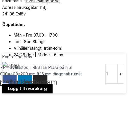
Fakturamail:
invoice@fagon.se
Adress: Bruksgatan 11B,
241 38 Eslöv
Öppettider:
Mån – Fre 07.00 – 17.00
Lör – Sön Stängt
Vi håller stängt, from-tom:
24-26 dec | 31 dec – 6 jan
Kan restnoteras
PPH Svetsstöd TRESTLE PLUS på hjul
© Copyright
2026
| Webb av
Svensk Media Partner
-
+
000x400x200 mm fi 16 mm diagonalt rutnät
acebook
Linkedin
Instagram
mängd
Lägg till i varukorg