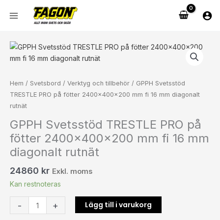
Hoppa
till
innehåll
GPPH
Svetsstöd
TRESTLE
PRO
Hem
/
Svetsbord
/
Verktyg och tillbehör
/ GPPH Svetsstöd
på
TRESTLE PRO på fötter 2400x400x200 mm fi 16 mm diagonalt
fötter
rutnät
2400x400x200
GPPH Svetsstöd TRESTLE PRO på
mm
fötter 2400x400x200 mm fi 16 mm
fi
16
diagonalt rutnät
mm
24860
kr
diagonalt
Exkl. moms
rutnät
Kan restnoteras
mängd
Lägg till i varukorg
-
+