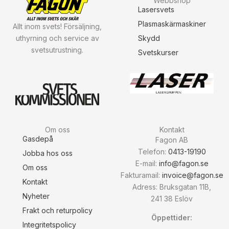
Webbshop
Lasersvets
Plasmaskärmaskiner
Allt inom svets! Försäljning,
uthyrning och service av
Skydd
svetsutrustning.
Svetskurser
Om oss
Kontakt
Gasdepå
Fagon AB
Telefon:
0413-19190
Jobba hos oss
E-mail:
info@fagon.se
Om oss
Fakturamail:
invoice@fagon.se
Kontakt
Adress: Bruksgatan 11B,
Nyheter
241 38 Eslöv
Frakt och returpolicy
Öppettider:
Integritetspolicy