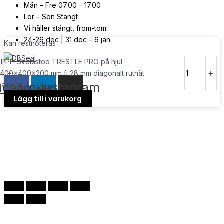
Mån – Fre 07.00 – 17.00
Lör – Sön Stängt
Vi håller stängt, from-tom:
24-26 dec | 31 dec – 6 jan
Kan restnoteras
PPH Svetsstöd TRESTLE PRO på hjul
© Copyright
2026
| Webb av
Svensk Media Partner
-
+
400x400x200 mm fi 28 mm diagonalt rutnät
acebook
Linkedin
Instagram
mängd
Lägg till i varukorg