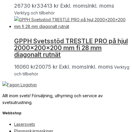
26730
kr
33413
kr
Exkl. moms
Inkl. moms
Verktyg och tillbehör
GPPH Svetsstöd TRESTLE PRO på hjul
2000x200x200 mm fi 28 mm
diagonalt rutnät
16060
kr
20075
kr
Exkl. moms
Inkl. moms
Verktyg
och tillbehör
Allt inom svets! Försäljning, uthyrning och service av
svetsutrustning.
Webbshop
Lasersvets
Plasmaskärmaskiner