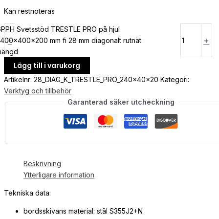
Kan restnoteras
PPH Svetsstöd TRESTLE PRO på hjul
-
+
400x400x200 mm fi 28 mm diagonalt rutnät
mängd
Lägg till i varukorg
Artikelnr:
28_DIAG_K_TRESTLE_PRO_240x40x20
Kategori:
Verktyg och tillbehör
Garanterad säker utcheckning
Beskrivning
Ytterligare information
Tekniska data:
bordsskivans material: stål S355J2+N