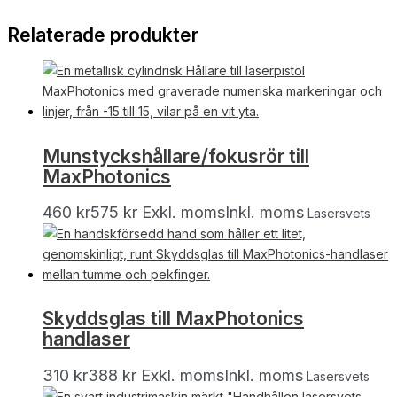
Relaterade produkter
Munstyckshållare/fokusrör till
MaxPhotonics
460
kr
575
kr
Exkl. moms
Inkl. moms
Lasersvets
Skyddsglas till MaxPhotonics
handlaser
310
kr
388
kr
Exkl. moms
Inkl. moms
Lasersvets