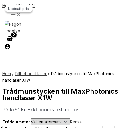
Hoppa till innehåll
Nedsatt pris!
Nedsatt pris!
Hem
/
Tillbehör till laser
/ Trådmunstycken till MaxPhotonics
handlaser X1W
Trådmunstycken till MaxPhotonics
handlaser X1W
65
kr
81
kr
Exkl. moms
Inkl. moms
Tråddiameter
Rensa