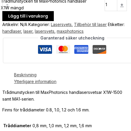
Trådmunstycken till MaxPhotonics handlaser
-
+
X1W mängd
Lägg till i varukorg
Artikelnr:
N/A
Kategorier:
Lasersvets
,
Tillbehör till laser
Etiketter:
handlaser
,
laser
,
lasersvets
,
maxphotonics
Garanterad säker utcheckning
Beskrivning
Ytterligare information
Trådmunstycken till MaxPhotonics handlasersvetsar X1W-1500
samt MA1-serien.
Finns för tråddiameter 0.8, 1.0, 1.2 och 1.6 mm.
Tråddiameter
0,8 mm, 1,0 mm, 1,2 mm, 1,6 mm