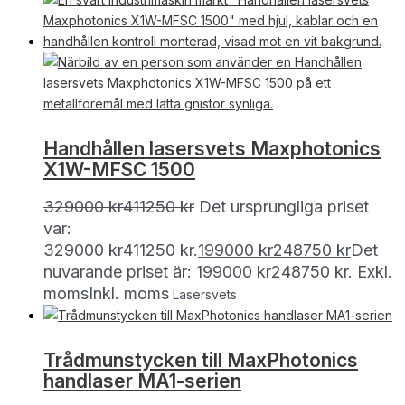
Handhållen lasersvets Maxphotonics
X1W-MFSC 1500
329000
kr
411250
kr
Det ursprungliga priset
var:
329000 kr411250 kr.
199000
kr
248750
kr
Det
nuvarande priset är: 199000 kr248750 kr.
Exkl.
moms
Inkl. moms
Lasersvets
Trådmunstycken till MaxPhotonics
handlaser MA1-serien