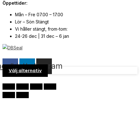
Öppettider:
Mån – Fre 07.00 – 17.00
Lör – Sön Stängt
Vi håller stängt, from-tom:
24-26 dec | 31 dec – 6 jan
© Copyright
2026
| Webb av
Svensk Media Partner
acebook
Linkedin
Instagram
Välj alternativ