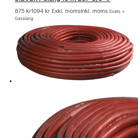
875
kr
1094
kr
Exkl. moms
Inkl. moms
Svets >
Gasslang