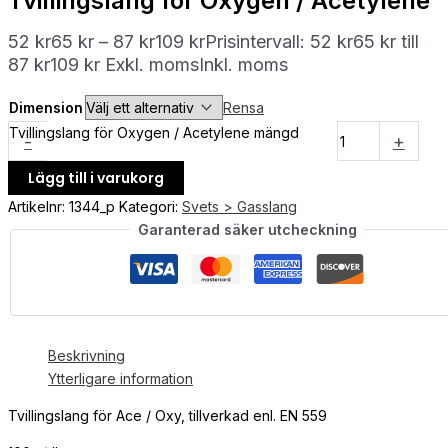
Tvillingslang för Oxygen / Acetylene
52
kr
65
kr
–
87
kr
109
kr
Prisintervall: 52 kr65 kr till
87 kr109 kr
Exkl. moms
Inkl. moms
Dimension
Rensa
Tvillingslang för Oxygen / Acetylene mängd
-
+
Lägg till i varukorg
Artikelnr:
1344_p
Kategori:
Svets > Gasslang
Garanterad säker utcheckning
Beskrivning
Ytterligare information
Tvillingslang för Ace / Oxy, tillverkad enl. EN 559