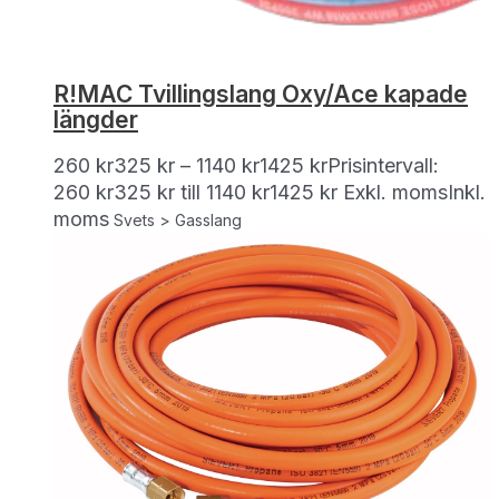
R!MAC Tvillingslang Oxy/Ace kapade
längder
260
kr
325
kr
–
1140
kr
1425
kr
Prisintervall:
260 kr325 kr till 1140 kr1425 kr
Exkl. moms
Inkl.
moms
Svets > Gasslang