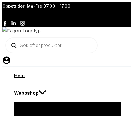
Hoppa
Veidec
Öppettider: Må-Fre 07.00 – 17.00
till
Micro
innehåll
Polish
foam
300
Produktsökning
ml
mängd
Hem
Webbshop