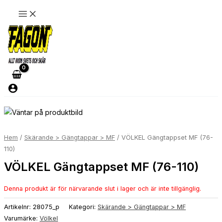
Hoppa
till
innehåll
Prisintervall:
Prisintervall:
423 kr529 kr
28519 kr35649 kr
till
till
2481 kr3101 kr
104095 kr130119 kr
Hem
/
Skärande > Gängtappar > MF
/ VÖLKEL Gängtappset MF (76-
110)
VÖLKEL Gängtappset MF (76-110)
Denna produkt är för närvarande slut i lager och är inte tillgänglig.
Artikelnr:
28075_p
Kategori:
Skärande > Gängtappar > MF
Varumärke:
Völkel