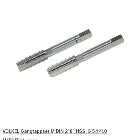
VÖLKEL Gängtappset M DIN 2181 HSS-G 54×1.0
11764
kr
Exkl. moms