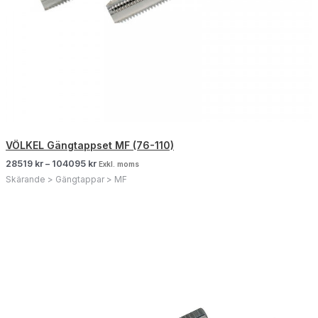
VÖLKEL Gängtappset MF (76-110)
28519
kr
–
104095
kr
Exkl. moms
Skärande > Gängtappar > MF