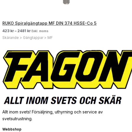
RUKO Spiralgängtapp MF DIN 374 HSSE-Co 5
423
kr
–
2481
kr
Exkl. moms
Skärande > Gängtappar > MF
Allt inom svets! Försäljning, uthyrning och service av
svetsutrustning.
Webbshop