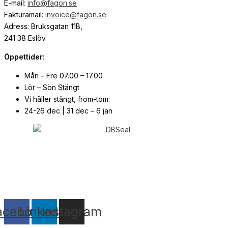
E-mail:
info@fagon.se
Fakturamail:
invoice@fagon.se
Adress: Bruksgatan 11B,
241 38 Eslöv
Öppettider:
Mån – Fre 07.00 – 17.00
Lör – Sön Stängt
Vi håller stängt, from-tom:
24-26 dec | 31 dec – 6 jan
© Copyright
2026
| Webb av
Svensk Media Partner
acebook
Linkedin
Instagram