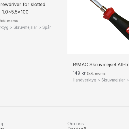
ewdriver for slotted
 1.0×5.5×100
Exkl. moms
ktyg > Skruvmejslar > Spår
R!MAC Skruvmejsel All-I
149
kr
Exkl. moms
Handverktyg > Skruvmejslar >
op
Om oss