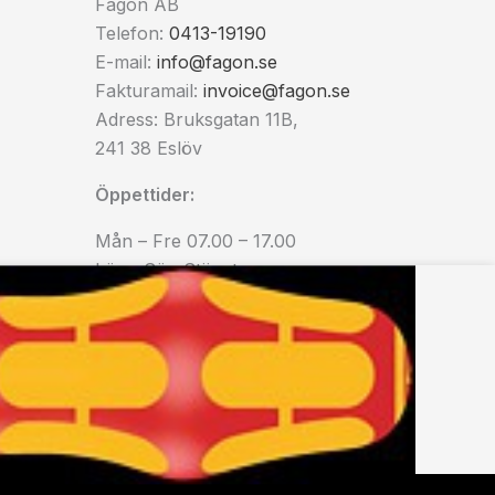
Fagon AB
Telefon:
0413-19190
E-mail:
info@fagon.se
Fakturamail:
invoice@fagon.se
Adress: Bruksgatan 11B,
241 38 Eslöv
Öppettider:
Mån – Fre 07.00 – 17.00
Lör – Sön Stängt
Vi håller stängt, from-tom:
24-26 dec | 31 dec – 6 jan