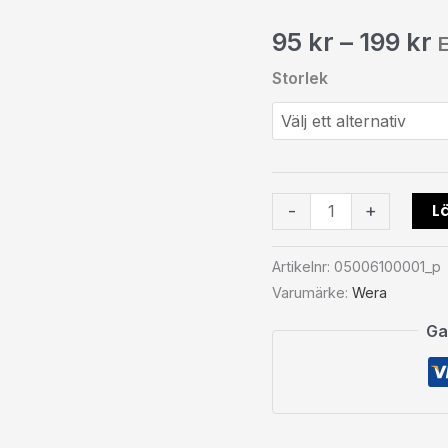
screws
95
kr
–
199
kr
mängd
Storlek
Lä
-
+
Artikelnr:
05006100001_p
Varumärke:
Wera
Ga