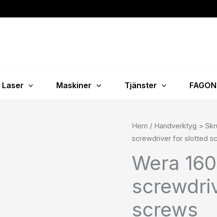
Laser
Maskiner
Tjänster
FAGON
P
Wera
Hem
/
Handverktyg > Skr
9
160
screwdriver for slotted s
ti
i
Wera 160
1
VDE
Insulated
screwdriv
screwdriver
for
screws
slotted