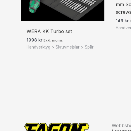
mm Scr
screws
149
kr
Handver
WERA KK Turbo set
1998
kr
Exkl. moms
Handverktyg > Skruvmejslar > Spår
Webbsh