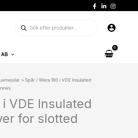
Produktsökning
 AB
risintervall:
uvmejslar > Spår
/ Wera 160 i VDE Insulated
5 kr119 kr
crews
ll
 i VDE Insulated
99 kr249 kr
er for slotted