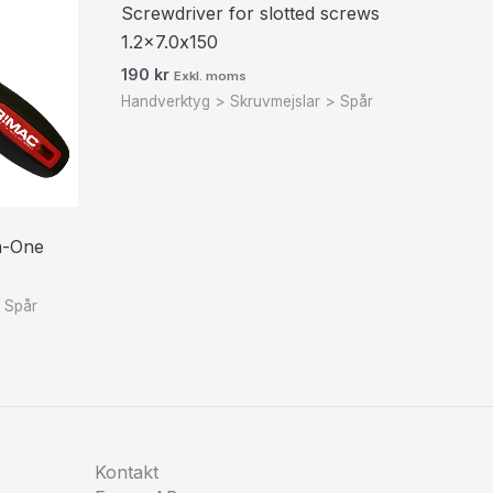
Screwdriver for slotted screws
1.2×7.0x150
190
kr
Exkl. moms
Handverktyg > Skruvmejslar > Spår
n-One
 Spår
Kontakt