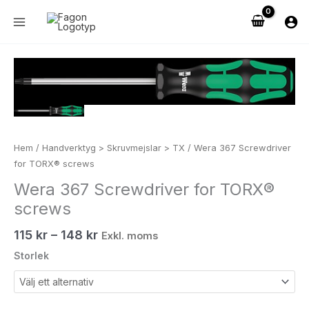
Hoppa
till
innehåll
Prisintervall:
Wera
115 kr144 kr
367
till
Screwdriver
148 kr185 kr
for
TORX®
screws
Hem
/
Handverktyg > Skruvmejslar > TX
/ Wera 367 Screwdriver
mängd
for TORX® screws
Wera 367 Screwdriver for TORX®
screws
115
kr
–
148
kr
Exkl. moms
Storlek