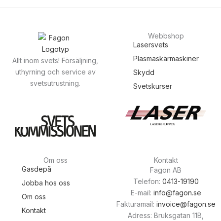
Webbshop
Lasersvets
Plasmaskärmaskiner
Allt inom svets! Försäljning,
uthyrning och service av
Skydd
svetsutrustning.
Svetskurser
Om oss
Kontakt
Gasdepå
Fagon AB
Telefon:
0413-19190
Jobba hos oss
E-mail:
info@fagon.se
Om oss
Fakturamail:
invoice@fagon.se
Kontakt
Adress: Bruksgatan 11B,