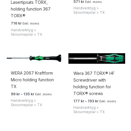
571
kr
Lasertipsats TORX,
Exkl. moms
Handverktyg >
holding function 367
Skruvmejslar > TX
TORX®
716
kr
Exkl. moms
Handverktyg >
Skruvmejslar > TX
Prisintervall:
Prisintervall:
99 kr124 kr
177 kr221 kr
till
till
135 kr169 kr
193 kr241 kr
WERA 2067 Kraftform
Wera 367 TORX® HF
Micro holding function
Screwdriver with
TX
holding function for
TORX® screws
99
kr
–
135
kr
Exkl. moms
Handverktyg >
177
kr
–
193
kr
Exkl. moms
Skruvmejslar > TX
Handverktyg >
Skruvmejslar > TX