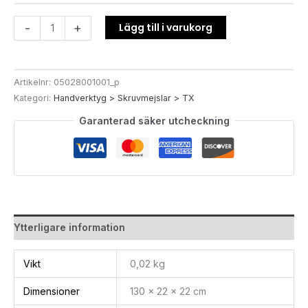
Lägg till i varukorg
-
+
Artikelnr:
05028001001_p
Kategori:
Handverktyg > Skruvmejslar > TX
Garanterad säker utcheckning
Ytterligare information
Vikt
0,02 kg
Dimensioner
130 × 22 × 22 cm