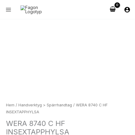
Hoppa
till
innehåll
Prisintervall:
WERA
154 kr193 kr
8740
till
C
169 kr211 kr
HF
INSEXTAPPHYLSA
mängd
Hem
/
Handverktyg > Spärrhandtag
/ WERA 8740 C HF
INSEXTAPPHYLSA
WERA 8740 C HF
INSEXTAPPHYLSA