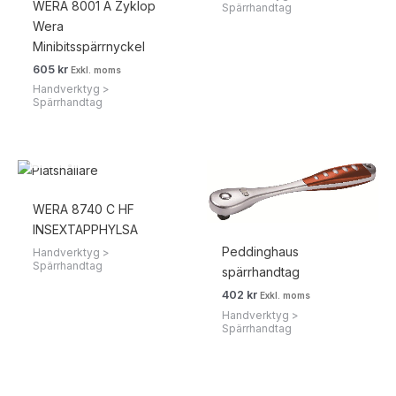
WERA 8001 A Zyklop
Spärrhandtag
Wera
Minibitsspärrnyckel
605
kr
Exkl. moms
Handverktyg >
Spärrhandtag
SLUT I LAGER
WERA 8740 C HF
INSEXTAPPHYLSA
Peddinghaus
Handverktyg >
Spärrhandtag
spärrhandtag
402
kr
Exkl. moms
Handverktyg >
Spärrhandtag