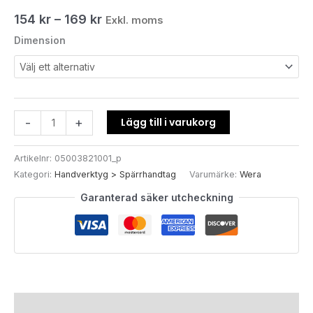
154
kr
–
169
kr
Exkl. moms
Dimension
Lägg till i varukorg
-
+
Artikelnr:
05003821001_p
Kategori:
Handverktyg > Spärrhandtag
Varumärke:
Wera
Garanterad säker utcheckning
Ytterligare information