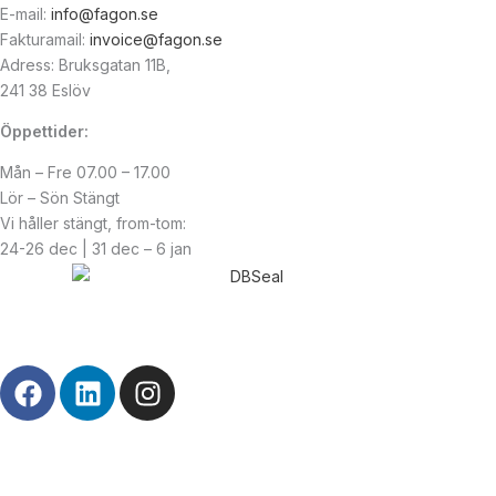
E-mail:
info@fagon.se
Fakturamail:
invoice@fagon.se
Adress: Bruksgatan 11B,
241 38 Eslöv
Öppettider:
Mån – Fre 07.00 – 17.00
Lör – Sön Stängt
Vi håller stängt, from-tom:
24-26 dec | 31 dec – 6 jan
© Copyright
2026
| Webb av
Svensk Media Partner
F
L
I
a
i
n
c
n
s
e
k
t
b
e
a