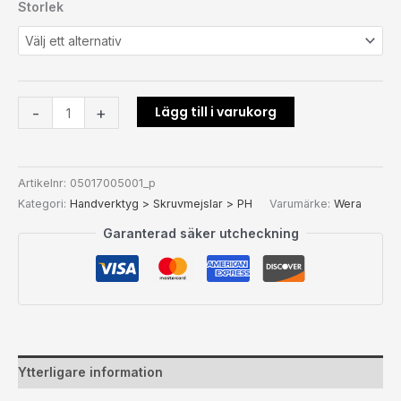
Storlek
Lägg till i varukorg
-
+
Artikelnr:
05017005001_p
Kategori:
Handverktyg > Skruvmejslar > PH
Varumärke:
Wera
Garanterad säker utcheckning
Ytterligare information