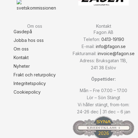
Om oss
Kontakt
Gasdepå
Fagon AB
Telefon:
0413-19190
Jobba hos oss
E-mail:
info@fagon.se
Om oss
Fakturamail:
invoice@fagon.se
Kontakt
Adress: Bruksgatan 11B,
Nyheter
241 38 Eslöv
Frakt och returpolicy
Öppettider:
Integritetspolicy
Mån – Fre 07.00 – 17.00
Cookiepolicy
Lör – Sön Stängt
Vi håller stängt, from-tom:
24-26 dec | 31 dec – 6 jan