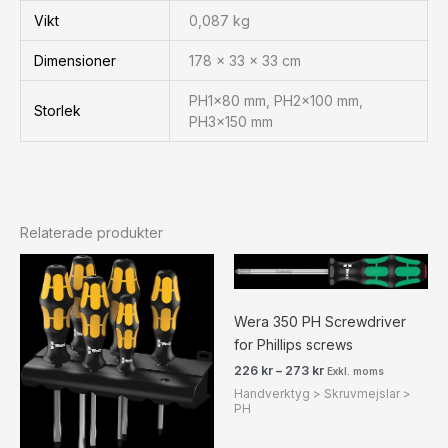
Vikt
0,087 kg
Dimensioner
178 × 33 × 33 cm
PH1x80 mm, PH2x100 mm,
Storlek
PH3x150 mm
Relaterade produkter
Prisintervall:
226 kr283 kr
till
273 kr341 kr
Wera 350 PH Screwdriver
for Phillips screws
226
kr
–
273
kr
Exkl. moms
Handverktyg > Skruvmejslar >
PH