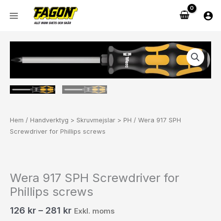
Hoppa
till
innehåll
Prisintervall:
Wera
126 kr158 kr
917
till
SPH
281 kr351 kr
Screwdriver
for
Phillips
screws
Hem
/
Handverktyg > Skruvmejslar > PH
/ Wera 917 SPH
mängd
Screwdriver for Phillips screws
Wera 917 SPH Screwdriver for
Phillips screws
126
kr
–
281
kr
Exkl. moms