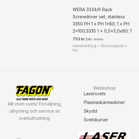
WERA 3334/6 Rack
Screwdriver set, stainless
3350 PH 1 x PH 1×80; 1 x PH
2×100;3335 1 x 0,5×3,0x80; 1
753
kr
Exkl. moms
Handverktyg > Skruvmejslar >
PH
Webbshop
Lasersvets
Plasmaskärmaskiner
Allt inom svets! Försäljning,
uthyrning och service av
Skydd
svetsutrustning.
Svetskurser