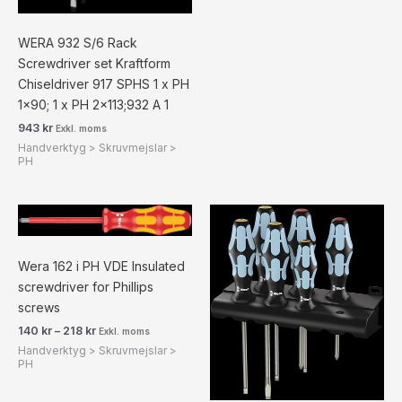
WERA 932 S/6 Rack
Screwdriver set Kraftform
Chiseldriver 917 SPHS 1 x PH
1×90; 1 x PH 2×113;932 A 1
943
kr
Exkl. moms
Handverktyg > Skruvmejslar >
PH
Prisintervall:
140 kr175 kr
till
218 kr273 kr
Wera 162 i PH VDE Insulated
screwdriver for Phillips
screws
140
kr
–
218
kr
Exkl. moms
Handverktyg > Skruvmejslar >
PH